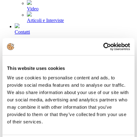
Video
Articoli e Interviste
Contatti
Tel. +39 320 57 80 986
Email segreteria@federturismo.it
Come aderire
Login
This website uses cookies
We use cookies to personalise content and ads, to
Cerca...
provide social media features and to analyse our traffic.
We also share information about your use of our site with
our social media, advertising and analytics partners who
may combine it with other information that you’ve
Federterme: aumento Ires grave danno
provided to them or that they’ve collected from your use
per il settore
of their services.
Dettagli