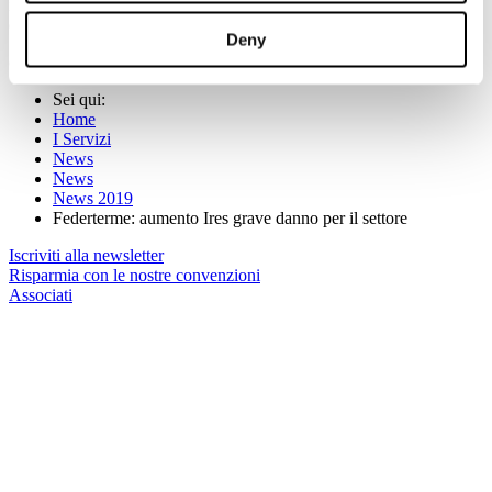
ingiustificato il settore termale, assestando un durissimo colpo ad
economie territoriali già provate dalla crisi di questi anni.
Deny
(Per maggiori informazioni:
segreteria@federterme.it
)
Sei qui:
Home
I Servizi
News
News
News 2019
Federterme: aumento Ires grave danno per il settore
Iscriviti alla newsletter
Risparmia con le nostre convenzioni
Associati