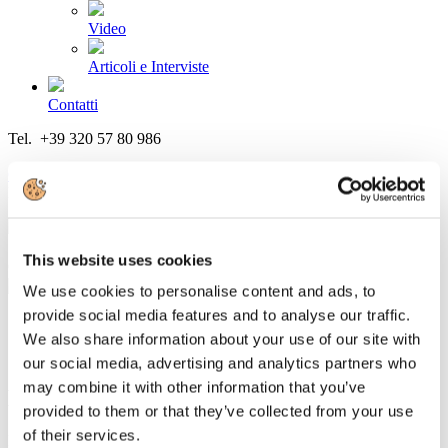
Video
Articoli e Interviste
Contatti
Tel. +39 320 57 80 986
Email segreteria@federturismo.it
Come aderire
Login
This website uses cookies
Cerca...
We use cookies to personalise content and ads, to
provide social media features and to analyse our traffic.
We also share information about your use of our site with
our social media, advertising and analytics partners who
Community Touring: il 65% partirà per
may combine it with other information that you’ve
Natale
provided to them or that they’ve collected from your use
of their services.
Dettagli