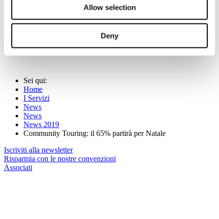
battuta Natale (29%): la vacanza media durerà 6 giorni. Il mezzo di
Allow selection
trasporto preferito sarà l’auto (48%), seguita dall’aereo (30%). Il
12% della community Touring poi avrà l’esigenza di noleggiare un
veicolo.
Deny
(Per maggiori informazioni:
www.touringclub.it
)
Sei qui:
Home
I Servizi
News
News
News 2019
Community Touring: il 65% partirà per Natale
Iscriviti alla newsletter
Risparmia con le nostre convenzioni
Associati