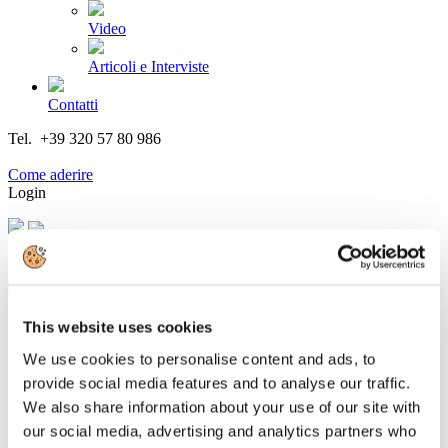
Video
Articoli e Interviste
Contatti
Tel. +39 320 57 80 986
Email segreteria@federturismo.it
Come aderire
Login
Cerca...
This website uses cookies
We use cookies to personalise content and ads, to
ANAV e Ministero della Difesa siglano
provide social media features and to analyse our traffic.
convenzione per il ricollocamento di
We also share information about your use of our site with
volontari congedati
our social media, advertising and analytics partners who