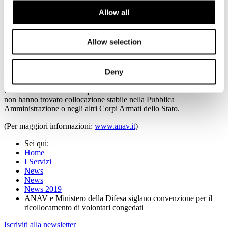
precise nel mondo del lavoro, anche attraverso l’offerta di corsi
Allow all
formativi.
L’Associazione inoltre si impegna ad agevolare l’introduzione di
Allow selection
giovani volontari in percorsi formativi, stage e tirocini necessari per
la qualificazione e la riqualificazione professionale dei militari
volontari congedati.
Deny
I naturali beneficiari della convenzione sono i militari volontari
iscritti alla banca dati SILDifesa che hanno ultimato senza demerito
una delle ferme contratte quali VFP l - VFP4 - UFP - VFB e che
non hanno trovato collocazione stabile nella Pubblica
Amministrazione o negli altri Corpi Armati dello Stato.
(Per maggiori informazioni:
www.anav.it
)
Sei qui:
Home
I Servizi
News
News
News 2019
ANAV e Ministero della Difesa siglano convenzione per il
ricollocamento di volontari congedati
Iscriviti alla newsletter