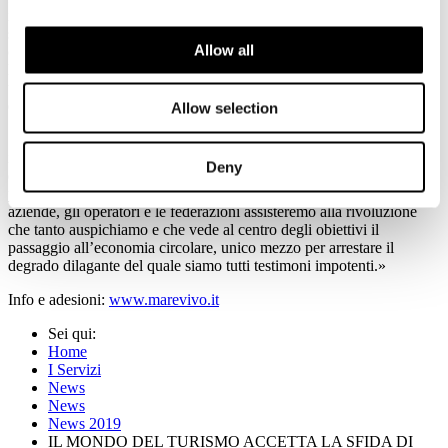
i saponi o l’eliminazione delle cannucce, fino ad arrivare al terzo
step (tre stelle marine) che richiede cambiamenti più impegnativi
Allow all
come la dotazione di schermature solari esterne e infissi per ridurre
la dispersione di calore e il rumore. La struttura rilascerà
un’autocertificazione dei risultati raggiunti e Marevivo si riserverà di
effettuare visite per il riscontro dei requisiti.
Allow selection
«Il coinvolgimento del settore turistico, grande gigante che sostiene
il PIL del nostro Paese, può essere quel cambiamento fondamentale
Deny
di cui abbiamo bisogno per proteggere il Pianeta», afferma la
presidente di Marevivo Rosalba Giugni. «Se si mettono in moto le
aziende, gli operatori e le federazioni assisteremo alla rivoluzione
che tanto auspichiamo e che vede al centro degli obiettivi il
passaggio all’economia circolare, unico mezzo per arrestare il
degrado dilagante del quale siamo tutti testimoni impotenti.»
Info e adesioni:
www.marevivo.it
Sei qui:
Home
I Servizi
News
News
News 2019
IL MONDO DEL TURISMO ACCETTA LA SFIDA DI