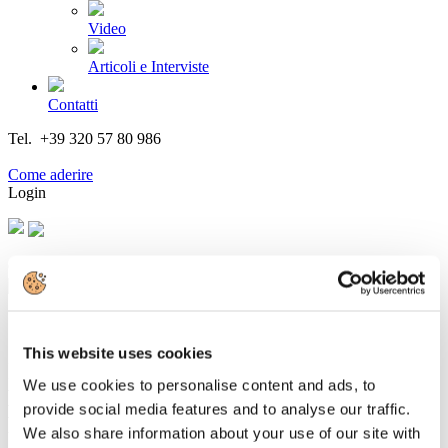
Video
Articoli e Interviste
Contatti
Tel. +39 320 57 80 986
Email segreteria@federturismo.it
Come aderire
Login
Cerca...
This website uses cookies
IL MONDO DEL TURISMO ACCETTA
We use cookies to personalise content and ads, to
LA SFIDA DI MAREVIVO “PLASTIC
provide social media features and to analyse our traffic.
FREE E NON SOLO”
We also share information about your use of our site with