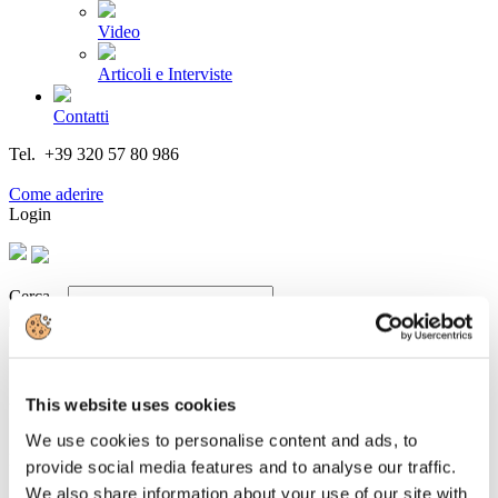
Video
Articoli e Interviste
Contatti
Tel. +39 320 57 80 986
Email segreteria@federturismo.it
Come aderire
Login
Cerca...
This website uses cookies
UCINA al Dubai International Boat Show
We use cookies to personalise content and ads, to
Dettagli
provide social media features and to analyse our traffic.
Categoria:
News 2019
We also share information about your use of our site with