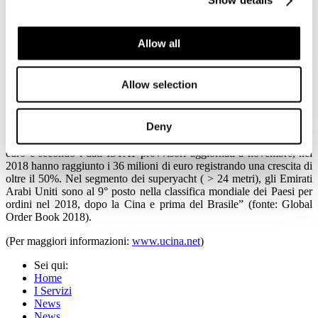
Show details
Boero Yachtcoatings, Vapsint Gas Springs And Dampers, Fratelli
Zucchini - Sealants And Adhesives, G.F.N. Marine Equipment,
Ingemar, Marinedi, Pmp, Luwury Wood Italy, Imet Wave Marine,
Allow all
Creazioni Nautiche By Valeo.
Il mercato degli Emirati Arabi Uniti, è in continua crescita e il Dubai
International Boat Show svolge un ruolo importante per la
Allow selection
promozione della nautica da diporto nell’area del Golfo,
caratterizzata per l’alto potere di acquisto” – ha detto Carla Demaria,
Presidente UCINA Confindustria Nautica – “Nel 2017, le
Deny
esportazioni di “imbarcazioni da diporto e sportive” dall’Italia agli
Emirati Arabi Uniti, hanno registrato un valore di circa 24 milioni di
euro e secondo i dati ISTAT provvisori aggiornati a novembre, nel
2018 hanno raggiunto i 36 milioni di euro registrando una crescita di
oltre il 50%. Nel segmento dei superyacht ( > 24 metri), gli Emirati
Arabi Uniti sono al 9° posto nella classifica mondiale dei Paesi per
ordini nel 2018, dopo la Cina e prima del Brasile” (fonte: Global
Order Book 2018).
(Per maggiori informazioni:
www.ucina.net
)
Sei qui:
Home
I Servizi
News
News