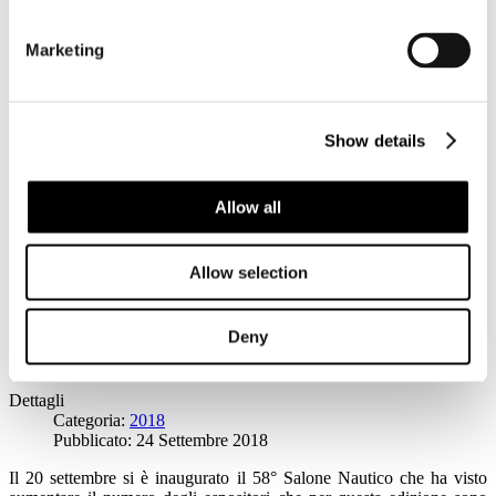
Categoria:
2018
Pubblicato: 24 Settembre 2018
Marketing
Il dato più significativo riguarda il fatturato globale del settore nel
2017 pari a 3,88 miliardi di euro, con un 12,8% in più rispetto al
2016
(fatturato calcolato esclusivamente sulle attività attinenti alla
produzione nautica delle aziende). Aumenta anche il numero degli
Show details
addetti diretti (un totale di 19.600, +6,1% sul 2016), così come il
contributo della nautica al PIL (1,87‰, il 13,4% in più
rispetto all’anno precedente). Cresce
,
a conferma di un trend
Allow all
positivo per tutto il settore, anche il mercato interno dell’intera
industria nautica, con un 16,1% in più, per un totale di 1,34 miliardi
di euro, con un aumento specifico del 29,2% per il mercato interno
della produzione italiana della cantieristica da diporto.
Allow selection
Leggi tutto...
Deny
L’apertura del 58° Salone Nautico
Dettagli
Categoria:
2018
Pubblicato: 24 Settembre 2018
Il 20 settembre si è inaugurato il 58° Salone Nautico che ha visto