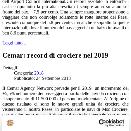
dell’Airport Council International.Un record assoluto in entrambi i
casi e soprattutto la più alta crescita di sempre anno su anno sul
fronte dei pax, +7,5 per cento. Una sempre maggiore propensione a
viaggiare che non coinvolge solamente le rotte interne dei Paesi,
cresciute comunque del 5,8 per cento, ma anche e soprattutto quelle
internazionali, dove il numero dei passeggeri fa un balzo in avanti di
ben 8,6 punti percentuali.
Leggi tutto...
Cemar: record di crociere nel 2019
Dettagli
Categoria:
2018
Pubblicato: 24 Settembre 2018
Il Cemar Agency Network prevede per il 2019 un incremento del
+5,5% nel numero dei passeggeri a bordo delle navi da crociera, con
il superamento di 11.500.000 di persone movimentate. All’origine di
questo risultato ci sono le nuove grandi unità da crociera che
visiteranno il nostro Paese, in particolare le navi di Msc Crociere,
che manterranno gli scali durante il periodo invernale con grandi
risultati in termini di movimentazione passeggeri.
Leggi tutto...