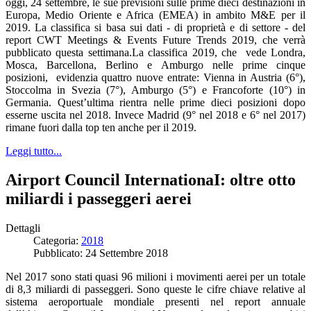
oggi, 24 settembre, le sue previsioni sulle prime dieci destinazioni in
Europa, Medio Oriente e Africa (EMEA) in ambito M&E per il
2019. La classifica si basa sui dati - di proprietà e di settore - del
report CWT Meetings & Events Future Trends 2019, che verrà
pubblicato questa settimana.La classifica 2019, che vede Londra,
Mosca, Barcellona, Berlino e Amburgo nelle prime cinque
posizioni, evidenzia quattro nuove entrate: Vienna in Austria (6°),
Stoccolma in Svezia (7°), Amburgo (5°) e Francoforte (10°) in
Germania. Quest’ultima rientra nelle prime dieci posizioni dopo
esserne uscita nel 2018. Invece Madrid (9° nel 2018 e 6° nel 2017)
rimane fuori dalla top ten anche per il 2019.
Leggi tutto...
Airport Council InternationaI: oltre otto
miliardi i passeggeri aerei
Dettagli
Categoria:
2018
Pubblicato: 24 Settembre 2018
Nel 2017 sono stati quasi 96 milioni i movimenti aerei per un totale
di 8,3 miliardi di passeggeri. Sono queste le cifre chiave relative al
sistema aeroportuale mondiale presenti nel report annuale