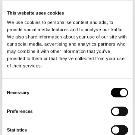
Osservatorio Nestlè: l’81% dei nostri
This website uses cookies
connazionali almeno una volta all’anno
We use cookies to personalise content and ads, to
effettua un viaggio legato al gusto
provide social media features and to analyse our traffic.
We also share information about your use of our site with
Dettagli
our social media, advertising and analytics partners who
Categoria:
2018
may combine it with other information that you’ve
Pubblicato: 24 Settembre 2018
provided to them or that they’ve collected from your use
Da una ricerca realizzata dall’Osservatorio Nestlé e focalizzata su
of their services.
cibo e viaggi emerge che tra le destinazioni preferite dagli italiani ci
sono i Paesi con regimi alimentari mediterranei, perché permettono
di non discostarsi totalmente dalle nostre abitudini alimentari. La
Spagna, con il 60% di preferenze, è al primo posto, seguono Grecia
Consent
e Francia con il 50% e il Portogallo con il 33%.
Necessary
Selection
Leggi tutto...
UCINA: per il terzo anno crescita a
Preferences
doppia cifra per i numeri della nautica
Statistics
Dettagli