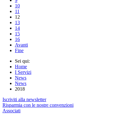
9
10
11
12
13
14
15
16
Avanti
Fine
Sei qui:
Home
I Servizi
News
News
2018
Iscriviti alla newsletter
Risparmia con le nostre convenzioni
Associati