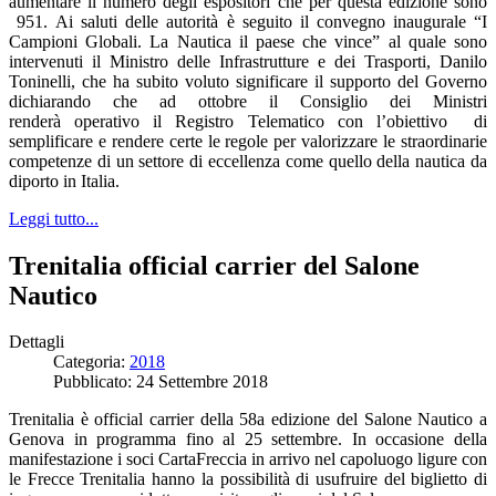
aumentare il numero degli espositori che per questa edizione sono
951. Ai saluti delle autorità è seguito il convegno inaugurale “I
Campioni Globali. La Nautica il paese che vince” al quale sono
intervenuti il Ministro delle Infrastrutture e dei Trasporti, Danilo
Toninelli, che ha subito voluto significare il supporto del Governo
dichiarando che ad ottobre il Consiglio dei Ministri
renderà operativo il Registro Telematico con l’obiettivo di
semplificare e rendere certe le regole per valorizzare le straordinarie
competenze di un settore di eccellenza come quello della nautica da
diporto in Italia.
Leggi tutto...
Trenitalia official carrier del Salone
Nautico
Dettagli
Categoria:
2018
Pubblicato: 24 Settembre 2018
Trenitalia è official carrier della 58a edizione del Salone Nautico a
Genova in programma fino al 25 settembre. In occasione della
manifestazione i soci CartaFreccia in arrivo nel capoluogo ligure con
le Frecce Trenitalia hanno la possibilità di usufruire del biglietto di