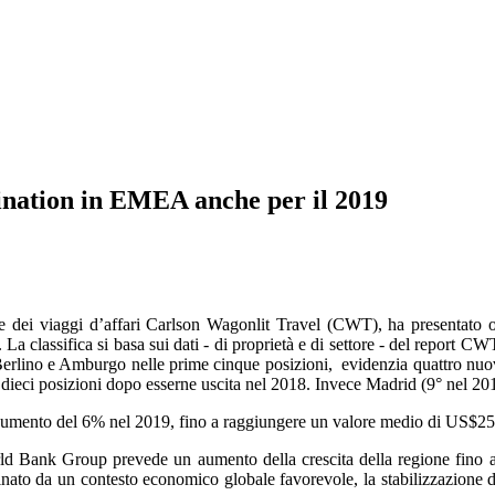
nation in EMEA anche per il 2019
dei viaggi d’affari Carlson Wagonlit Travel (CWT), ha presentato ogg
classifica si basa sui dati - di proprietà e di settore - del report 
erlino e Amburgo nelle prime cinque posizioni, evidenzia quattro nuov
 dieci posizioni dopo esserne uscita nel 2018. Invece Madrid (9° nel 201
in aumento del 6% nel 2019, fino a raggiungere un valore medio di US$25
 Bank Group prevede un aumento della crescita della regione fino al 
nato da un contesto economico globale favorevole, la stabilizzazione de