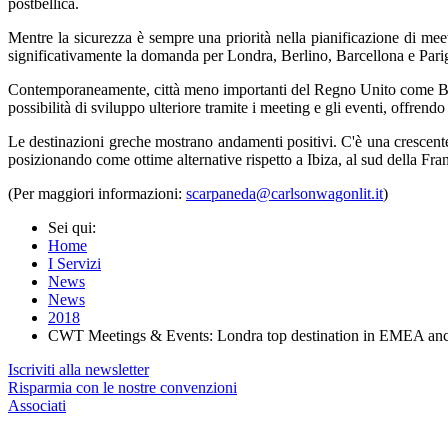
postbellica.
Mentre la sicurezza è sempre una priorità nella pianificazione di me
significativamente la domanda per Londra, Berlino, Barcellona e Parig
Contemporaneamente, città meno importanti del Regno Unito come Birmi
possibilità di sviluppo ulteriore tramite i meeting e gli eventi, offrend
Le destinazioni greche mostrano andamenti positivi. C'è una crescente
posizionando come ottime alternative rispetto a Ibiza, al sud della Fra
(Per maggiori informazioni:
scarpaneda@carlsonwagonlit.it
)
Sei qui:
Home
I Servizi
News
News
2018
CWT Meetings & Events: Londra top destination in EMEA anch
Iscriviti alla newsletter
Risparmia con le nostre convenzioni
Associati