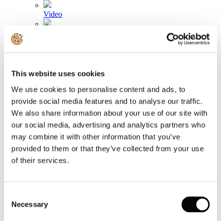
Video
Articoli e Interviste
Contatti
Tel. +39 320 57 80 986
This website uses cookies
Email segreteria@federturismo.it
Come aderire
We use cookies to personalise content and ads, to
Login
provide social media features and to analyse our traffic.
We also share information about your use of our site with
our social media, advertising and analytics partners who
Cerca...
may combine it with other information that you’ve
provided to them or that they’ve collected from your use
of their services.
Battisti: l’abrogazione dei voucher
un’occasione persa per il settore del
Consent
Necessary
Selection
turismo