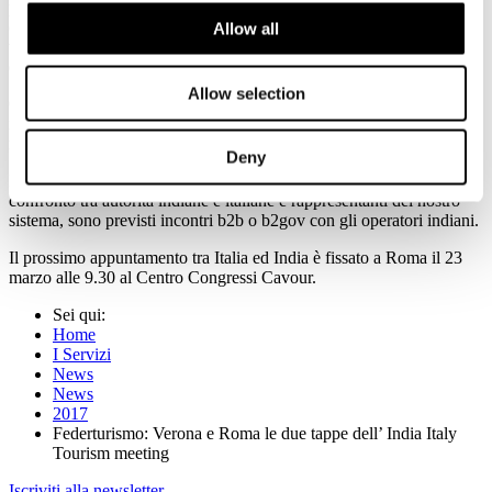
perle dell’offerta turistica italiana, sempre incluse dai locali tour
operators nelle partenze dei gruppi dall’India, sia opportuno
Allow all
valorizzare anche le città artistiche minori e i prodotti specifici tipici
dell’offerta turistica italiana.
Allow selection
Così come è fondamentale per facilitare i flussi tra i due paesi
incrementare i collegamenti aerei diretti tra i due Paesi che ad oggi
risultano ancora limitati .
Deny
Nel corso di entrambe le giornate, dopo una sessione plenaria di
confronto tra autorità indiane e italiane e rappresentanti del nostro
sistema, sono previsti incontri b2b o b2gov con gli operatori indiani.
Il prossimo appuntamento tra Italia ed India è fissato a Roma il 23
marzo alle 9.30 al Centro Congressi Cavour.
Sei qui:
Home
I Servizi
News
News
2017
Federturismo: Verona e Roma le due tappe dell’ India Italy
Tourism meeting
Iscriviti alla newsletter