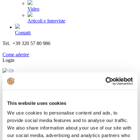
Video
Articoli e Interviste
Contatti
Tel. +39 320 57 80 986
Email segreteria@federturismo.it
Come aderire
Login
Cerca...
This website uses cookies
We use cookies to personalise content and ads, to
Federturismo: Verona e Roma le due
provide social media features and to analyse our traffic.
tappe dell’ India Italy Tourism meeting
We also share information about your use of our site with
our social media, advertising and analytics partners who
Dettagli