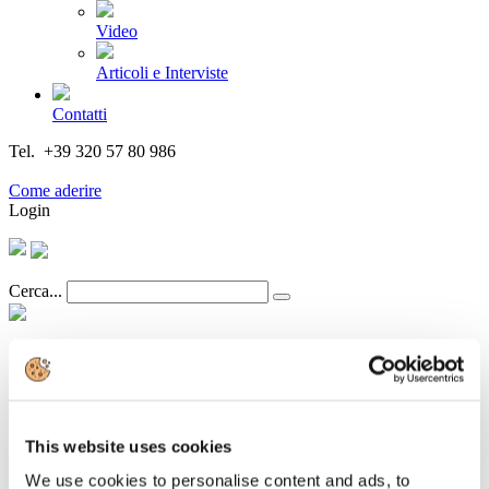
Video
Articoli e Interviste
Contatti
Tel. +39 320 57 80 986
Email segreteria@federturismo.it
Come aderire
Login
Cerca...
Il Convention Bureau Italia continua a
crescere con l’ingresso di Atahotels
This website uses cookies
We use cookies to personalise content and ads, to
Dettagli