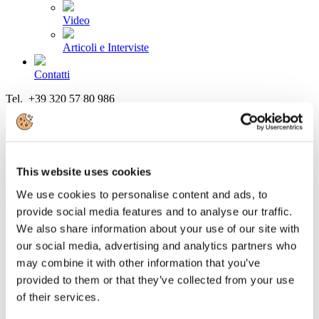
Video
Articoli e Interviste
Contatti
Tel. +39 320 57 80 986
Email segreteria@federturismo.it
Come aderire
Login
This website uses cookies
Cerca...
We use cookies to personalise content and ads, to
provide social media features and to analyse our traffic.
We also share information about your use of our site with
our social media, advertising and analytics partners who
“Federturismo on tour” arriva a Bologna
may combine it with other information that you’ve
provided to them or that they’ve collected from your use
Dettagli
of their services.
Categoria:
2017