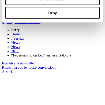
Italo Candoni, Vice Direttore di Confindustria Veneto
"Le normative regionali in materia turistica e i fondi strutturali"
Deny
(Per maggiori informazioni:
eventi@federturismo.it
-
p.guidi@unindustria.bo.it
)
Sei qui:
Home
I Servizi
News
News
2017
“Federturismo on tour” arriva a Bologna
Iscriviti alla newsletter
Risparmia con le nostre convenzioni
Associati