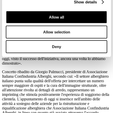
delegato NH), a cui sono seguiti: Elena David, amministratore
Show details
delegato di UNA Hotels; Ezio Indiani, general manager dell'Hotel
Principe di Savoia di Milano Dorchester Collection.
Allow all
Una giornata intensa che, come ha spiegato Giovanni De Ponti,
direttore generale di FederlegnoArredo: «È stata propedeutica al
grande evento B2B che avrà luogo in occasione della prossima
edizione di MADE expo e che consentirà a committenti e aziende di
Allow selection
entrare in contatto per creare rapporti commerciali proficui e
duraturi. Anche oggi è stato confermato l'impegno della federazione
nel portare avanti politiche pragmatiche il cui scopo è quello di
Deny
offrire alle aziende i mezzi per continuare a crescere sia sul mercato
interno sia all'estero. Alle imprese servono più fatti e meno parole e
oggi, visto il successo dell'iniziativa, ancora una volta lo abbiamo
dimostrato».
Concetto ribadito da Giorgio Palmucci, presidente di Associazione
Italiana Confindustria Alberghi, secondo cui: «Il settore alberghiero
italiano punta sulla qualità dell'offerta per intercettare un numero
sempre maggiore di ospiti e la cura dell'immagine strutturale, oltre
all'attenzione rivolta ai dettagli di arredo, rappresentano un
imprinting che stimola positivamente l'esperienza di soggiorno della
clientela. L'appuntamento di oggi si inserisce nell'ambito delle
attività a sostegno delle aziende per la ristrutturazione e
riqualificazione alberghiera che Associazione Italiana Confindustria
Alberghi, in linea con quanto già avviato attraverso l'accordo