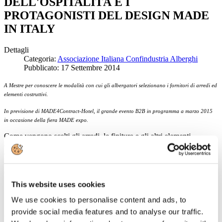
DELL'OSPITALITÀ E I
PROTAGONISTI DEL DESIGN MADE
IN ITALY
Dettagli
Categoria:
Associazione Italiana Confindustria Alberghi
Pubblicato: 17 Settembre 2014
A Mestre per conoscere le modalità con cui gli albergatori selezionano i fornitori di arredi ed
elementi costruttivi.
In previsione di MADE4Contract-Hotel, il grande evento B2B in programma a marzo 2015
in occasione della fiera MADE expo.
Come vengono scelti gli arredi, le finiture e gli altri elementi
costruttivi quando un albergo decide che è giunta l'ora di rinnovarsi?
Quali linee deve seguire un'impresa per essere selezionata come
fornitore? In questo processo che differenze ci sono tra una grande
catena internazionale, una nazionale e un grande albergo
indipendente?
This website uses cookies
We use cookies to personalise content and ads, to
A questi e altri quesiti si è cercato di dare risposta nell'incontro che -
provide social media features and to analyse our traffic.
di fronte a una platea di oltre 200 addetti ai lavori tra albergatori e