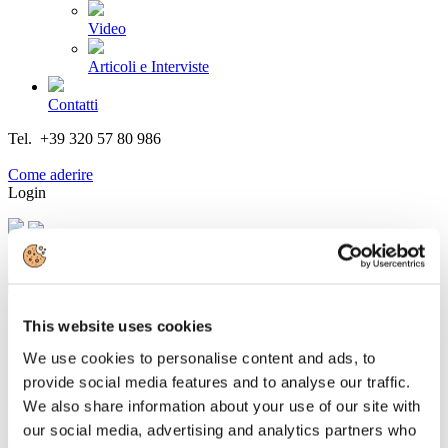
Video
Articoli e Interviste
Contatti
Tel. +39 320 57 80 986
Email segreteria@federturismo.it
Come aderire
Login
Cerca...
This website uses cookies
We use cookies to personalise content and ads, to
Congressi medici, Assobiomedica e
provide social media features and to analyse our traffic.
Associazione Italiana Confindustria
We also share information about your use of our site with
Alberghi siglano il protocollo d'intesa
our social media, advertising and analytics partners who