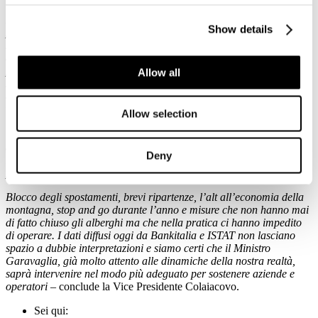
Il momento è delicato, sappiamo che tra le priorità del Governo in
Show details
primis c’è quella della salute, per questo abbiamo sostenuto sin da
subito Confindustria nazionale partecipando alla mappatura delle
aziende sul territorio per identificare realtà disponibili a prestare i
propri spazi rendendoli siti vaccinali ma, al contempo abbiamo
Allow all
sollecitato le Istituzioni affinché si possa procedere rapidamente
all’individuazione di corridoi sicuri per lo spostamento dei
viaggiatori e ad una programmazione vaccinale per gli stessi
Allow selection
lavoratori del settore alberghiero e del turismo in generale. Un
intervento su misura per garantire una ripartenza rapida che
altrimenti rischia di rendere poco competitiva la nostra offerta
Deny
rispetto a quelle tante realtà europee ad oggi già impegnate con
piani ad hoc
.
Blocco degli spostamenti, brevi ripartenze, l’alt all’economia della
montagna, stop and go durante l’anno e misure che non hanno mai
di fatto chiuso gli alberghi ma che nella pratica ci hanno impedito
di operare.
I dati diffusi oggi da Bankitalia e ISTAT non lasciano
spazio a dubbie interpretazioni e siamo certi che il Ministro
Garavaglia, già molto attento alle dinamiche della nostra realtà,
saprà intervenire nel modo più adeguato per sostenere aziende e
operatori
– conclude la Vice Presidente Colaiacovo.
Sei qui: