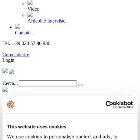
Video
Articoli e Interviste
Contatti
Tel. +39 320 57 80 986
Email segreteria@federturismo.it
Come aderire
Login
Cerca...
CONFINDUSTRIA ALBERGHI: I DATI
CHE NON AVREMMO VOLUTO
This website uses cookies
SENTIRE
We use cookies to personalise content and ads, to