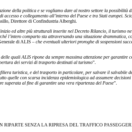
ione della politica e se vogliamo dare al nostro settore la possibilità 
 di accesso e collegamento all’interno del Paese e tra Stati europei. Sci
sillo, Direttore di Confindustria Alberghi.
izio ed altre più strutturali inserite nel Decreto Rilancio, il turismo
erché l’intero comparto sta attraversando una situazione drammatica, con 
 Generale di ALIS –
che eventuali ulteriori proroghe di sospensioni succe
 delle quali ALIS ripone da sempre massima attenzione per garantire con 
ertura dei servizi di trasporto destinati al turismo
”.
iera turistica, e del trasporto in particolare, per salvare il salvabile d
ttutto quelle con scarsa incidenza epidemiologica ad assumere decisioni u
re superata al fine di garantire una vera ripartenza del Paese
”.
N RIPARTE SENZA LA RIPRESA DEL TRAFFICO PASSEGGER