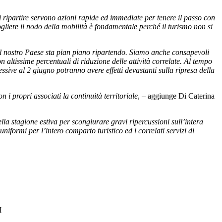
di ripartire servono azioni rapide ed immediate per tenere il passo con
ogliere il nodo della mobilità è fondamentale perché il turismo non si
 nel nostro Paese sta pian piano ripartendo. Siamo anche consapevoli
altissime percentuali di riduzione delle attività correlate. Al tempo
ssive al 2 giugno potranno avere effetti devastanti sulla ripresa della
i propri associati la continuità territoriale
, – aggiunge Di Caterina
ella stagione estiva per scongiurare gravi ripercussioni sull’intera
niformi per l’intero comparto turistico ed i correlati servizi di
I