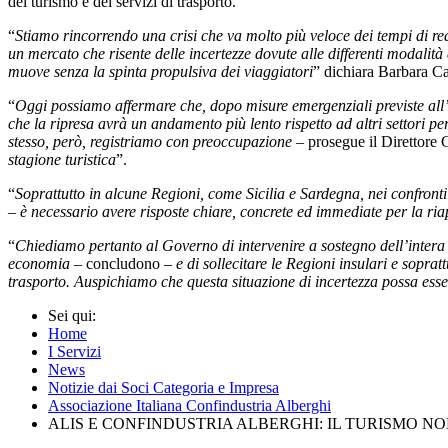
del turismo e dei servizi di trasporto.
“
Stiamo rincorrendo una crisi che va molto più veloce dei tempi di reaz
un mercato che risente delle incertezze dovute alle differenti modalità
muove senza la spinta propulsiva dei viaggiatori
” dichiara Barbara Ca
“
Oggi possiamo affermare che, dopo misure emergenziali previste all’in
che la ripresa avrà un andamento più lento rispetto ad altri settori p
stesso, però, registriamo con preoccupazione
– prosegue il Direttore
stagione turistica
”.
“
Soprattutto in alcune Regioni, come Sicilia e Sardegna, nei confronti
–
è necessario avere risposte chiare, concrete ed immediate per la riap
“
Chiediamo pertanto al Governo di intervenire a sostegno dell’intera fil
economia
– concludono –
e di sollecitare le Regioni insulari e sopra
trasporto. Auspichiamo che questa situazione di incertezza possa esse
Sei qui:
Home
I Servizi
News
Notizie dai Soci Categoria e Impresa
Associazione Italiana Confindustria Alberghi
ALIS E CONFINDUSTRIA ALBERGHI: IL TURISMO NO