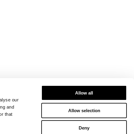
Allow all
alyse our
ing and
Allow selection
r that
Deny