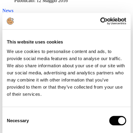
Pubblicato: 12 Maggio 2016
News
Inps: sgravio contributivo per i contratti di solidarietà
Modalità di recupero a valere sulle risorse residue relative all'anno
2014 e su quelle stanziate per l'anno 2015
Rassegna Stampa
This website uses cookies
We use cookies to personalise content and ads, to
Gli americani sognano l'Europa, e l'Italia è sul podio
TTGITALIA
provide social media features and to analyse our traffic.
We also share information about your use of our site with
Expedia: dall'estero exploit di ricerche per le mete del Sud Italia
TTGITALIA
our social media, advertising and analytics partners who
may combine it with other information that you’ve
Se passa la Brexit meno eventi nel Regno Unito: pro e contro
provided to them or that they’ve collected from your use
dell'uscita dall'Europa secondo gli operatori britannici
EVENT REPORT
of their services.
Europei di calcio Uefa 2016, i tifosi stranieri spenderanno in
Francia 1,2 miliardi: impatto dell'evento e trend alberghieri
EVENT REPORT
Consent
Necessary
Selection
La mappa delle 293 Bandiere blu 2016: Liguria, Toscana e
Marche le più premiate