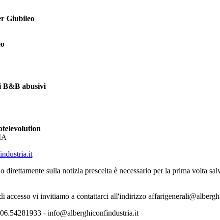
r Giubileo
eo
i B&B abusivi
otelevolution
IA
ndustria.it
o direttamente sulla notizia prescelta è necessario per la prima volta s
 di accesso vi invitiamo a contattarci all'indirizzo affarigenerali@albergh
06.54281933 - info@alberghiconfindustria.it