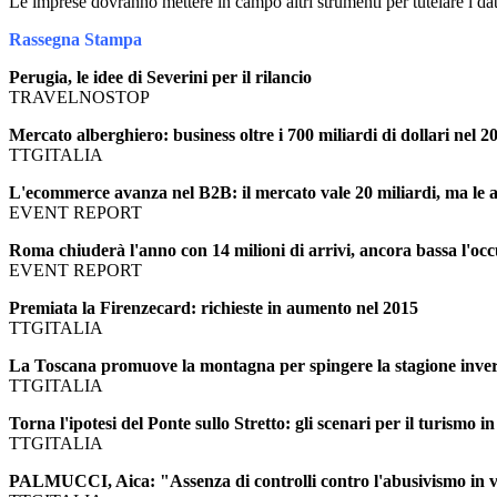
Le imprese dovranno mettere in campo altri strumenti per tutelare i dati
Rassegna Stampa
Perugia, le idee di Severini per il rilancio
TRAVELNOSTOP
Mercato alberghiero: business oltre i 700 miliardi di dollari nel 2
TTGITALIA
L'ecommerce avanza nel B2B: il mercato vale 20 miliardi, ma le az
EVENT REPORT
Roma chiuderà l'anno con 14 milioni di arrivi, ancora bassa l'oc
EVENT REPORT
Premiata la Firenzecard: richieste in aumento nel 2015
TTGITALIA
La Toscana promuove la montagna per spingere la stagione inve
TTGITALIA
Torna l'ipotesi del Ponte sullo Stretto: gli scenari per il turismo in 
TTGITALIA
PALMUCCI, Aica: "Assenza di controlli contro l'abusivismo in vi