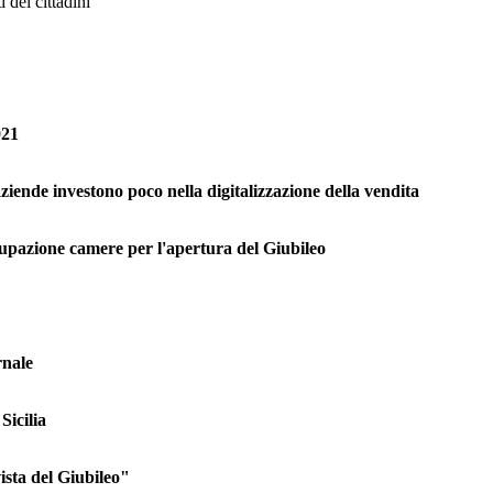
 dei cittadini
021
iende investono poco nella digitalizzazione della vendita
cupazione camere per l'apertura del Giubileo
rnale
Sicilia
sta del Giubileo"