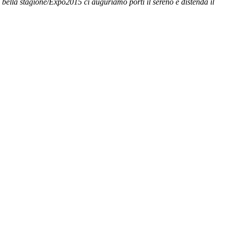
bella stagione/Expo2015 ci auguriamo porti il sereno e distenda il