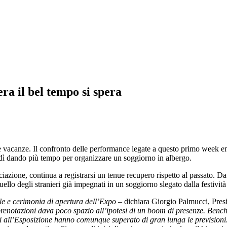
a il bel tempo si spera
le vacanze. Il confronto delle performance legate a questo primo week en
ovedì dando più tempo per organizzare un soggiorno in albergo.
ione, continua a registrarsi un tenue recupero rispetto al passato. Da seg
lo degli stranieri già impegnati in un soggiorno slegato dalla festività 
le e cerimonia di apertura dell’Expo
– dichiara Giorgio Palmucci, Presi
prenotazioni dava poco spazio all’ipotesi di un boom di presenze. Benché
ccessi all’Esposizione hanno comunque superato di gran lunga le prevision