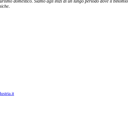
urismo domestico. Siamo agli inizi di un lungo periodo dove il binomio 
miche
.
stria.it