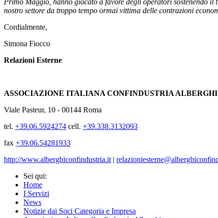
Primo Maggio, hanno giocato a favore degli operatori sostenendo il t
nostro settore da troppo tempo ormai vittima delle contrazioni econo
Cordialmente,
Simona Fiocco
Relazioni Esterne
ASSOCIAZIONE ITALIANA CONFINDUSTRIA ALBERGHI
Viale Pasteur, 10 - 00144 Roma
tel.
+39.06.5924274
cell.
+39.338.3132093
fax
+39.06.54281933
http://www.alberghiconfindustria.it
|
relazioniesterne@alberghiconfindu
Sei qui:
Home
I Servizi
News
Notizie dai Soci Categoria e Impresa