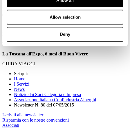
Allow all
Ue, novità sui pacchetti online. Cancellazione free se prezzo
supera 8%
Allow selection
TRAVELNOSTOP
Italia confermata a presidenza Etc-Usa per 2015-2016
Deny
TRAVELNOSTOP
La Toscana all'Expo, 6 mesi di Buon Vivere
GUIDA VIAGGI
Sei qui:
Home
I Servizi
News
Notizie dai Soci Categoria e Impresa
Associazione Italiana Confindustria Alberghi
Newsletter N. 80 del 07/05/2015
Iscriviti alla newsletter
Risparmia con le nostre convenzioni
Associati