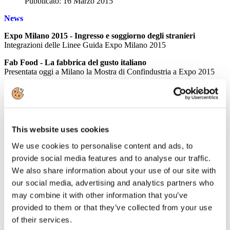
Pubblicato: 16 Marzo 2015
News
Expo Milano 2015 - Ingresso e soggiorno degli stranieri
Integrazioni delle Linee Guida Expo Milano 2015
Fab Food - La fabbrica del gusto italiano
Presentata oggi a Milano la Mostra di Confindustria a Expo 2015
Rassegna Stampa
In Italia voli e alberghi sono i prodotti più acquistati online:
prima di comprarli si controllano recensioni e social network
EVENT REPORT
This website uses cookies
Sulla tratta Milano-Roma il treno vince e l'aereo perde: il 54%
We use cookies to personalise content and ads, to
del business travel oggi viaggia su rotaia
provide social media features and to analyse our traffic.
EVENT REPORT
We also share information about your use of our site with
Pasqua, vendite al palo in agenzia
our social media, advertising and analytics partners who
GUIDA VIAGGI
may combine it with other information that you’ve
Il mondo turistico russo premia l'Italia e Milano alla Mitt
provided to them or that they’ve collected from your use
TRAVELNOSTOP
of their services.