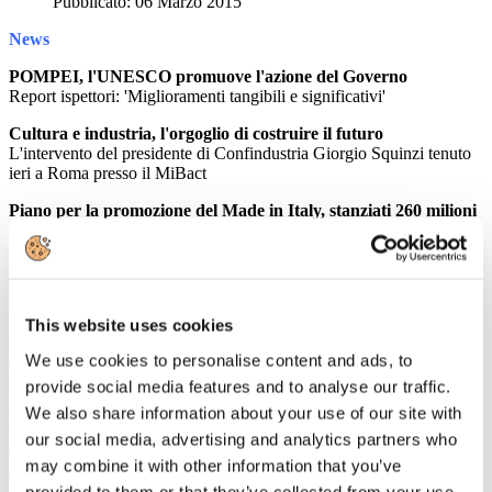
Pubblicato: 06 Marzo 2015
News
POMPEI, l'UNESCO promuove l'azione del Governo
Report ispettori: 'Miglioramenti tangibili e significativi'
Cultura e industria, l'orgoglio di costruire il futuro
L'intervento del presidente di Confindustria Giorgio Squinzi tenuto
ieri a Roma presso il MiBact
Piano per la promozione del Made in Italy, stanziati 260 milioni
di euro
Valorizzare l'immagine del Made in Italy nel mondo e sostenere le
iniziative di attrazione degli investimenti esteri in Italia
Circolari
This website uses cookies
RINNOVATI I VERTICI DELL'ASSOCIAZIONE
We use cookies to personalise content and ads, to
Confermata la Presidenza e Vice Presidenza ed eletto il nuovo
Consiglio Direttivo
provide social media features and to analyse our traffic.
We also share information about your use of our site with
Rassegna Stampa
our social media, advertising and analytics partners who
Tassa di soggiorno, rinvio in Trentino
may combine it with other information that you’ve
GUIDA VIAGGI
provided to them or that they’ve collected from your use