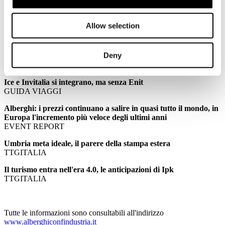
18º International Hotel Investment Forum
AboutHotel
Allow selection
Ipk: aumentano le spese di viaggio
GUIDA VIAGGI
Deny
World Travel Monitor Ipk, le cifre del turismo mondiale
TTGITALIA
Ice e Invitalia si integrano, ma senza Enit
GUIDA VIAGGI
Alberghi: i prezzi continuano a salire in quasi tutto il mondo, in
Europa l'incremento più veloce degli ultimi anni
EVENT REPORT
Umbria meta ideale, il parere della stampa estera
TTGITALIA
Il turismo entra nell'era 4.0, le anticipazioni di Ipk
TTGITALIA
Tutte le informazioni sono consultabili all'indirizzo
www.alberghiconfindustria.it