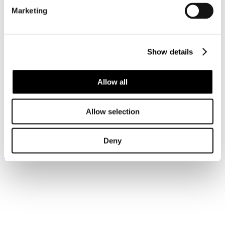
Categoria:
Associazione Italiana Confindustria Alberghi
Marketing
Pubblicato: 03 Marzo 2015
News riservata ai Soci
Registrati per leggere il seguito...
Show details
Sei qui:
Home
Allow all
I Servizi
News
Notizie dai Soci Categoria e Impresa
Associazione Italiana Confindustria Alberghi
Allow selection
C. 2844 (Dl Banche) - Ricorso Inammissibilità
Iscriviti alla newsletter
Deny
Risparmia con le nostre convenzioni
Associati