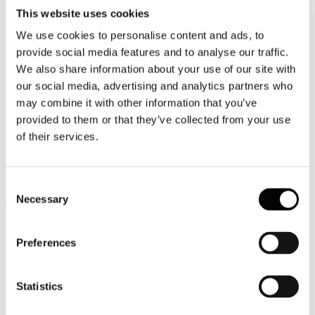
This website uses cookies
Video
We use cookies to personalise content and ads, to
Articoli e Interviste
provide social media features and to analyse our traffic.
We also share information about your use of our site with
Contatti
our social media, advertising and analytics partners who
Tel. +39 320 57 80 986
may combine it with other information that you’ve
Email segreteria@federturismo.it
provided to them or that they’ve collected from your use
Come aderire
Login
of their services.
Consent
Cerca...
Necessary
Selection
Preferences
C. 2844 (Dl Banche) - Ricorso
Inammissibilità
Statistics
Dettagli