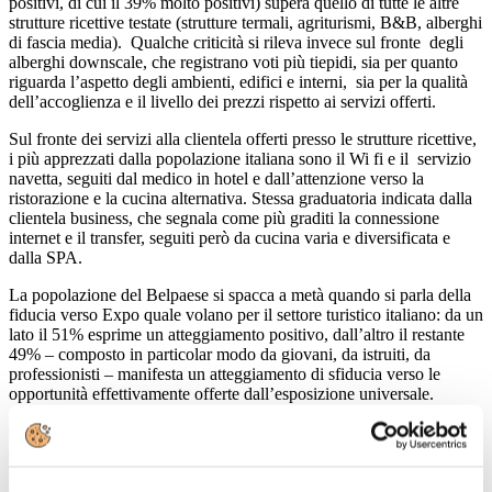
positivi, di cui il 39% molto positivi) supera quello di tutte le altre
strutture ricettive testate (strutture termali, agriturismi, B&B, alberghi
di fascia media). Qualche criticità si rileva invece sul fronte degli
alberghi downscale, che registrano voti più tiepidi, sia per quanto
riguarda l’aspetto degli ambienti, edifici e interni, sia per la qualità
dell’accoglienza e il livello dei prezzi rispetto ai servizi offerti.
Sul fronte dei servizi alla clientela offerti presso le strutture ricettive,
i più apprezzati dalla popolazione italiana sono il Wi fi e il servizio
navetta, seguiti dal medico in hotel e dall’attenzione verso la
ristorazione e la cucina alternativa. Stessa graduatoria indicata dalla
clientela business, che segnala come più graditi la connessione
internet e il transfer, seguiti però da cucina varia e diversificata e
dalla SPA.
La popolazione del Belpaese si spacca a metà quando si parla della
fiducia verso Expo quale volano per il settore turistico italiano: da un
lato il 51% esprime un atteggiamento positivo, dall’altro il restante
49% – composto in particolar modo da giovani, da istruiti, da
professionisti – manifesta un atteggiamento di sfiducia verso le
opportunità effettivamente offerte dall’esposizione universale.
Ciò che più preoccupa è il dopo-Expo, con particolare riferimento
alle opportunità occupazionali che si verranno a creare grazie alla
manifestazione: il 59% degli intervistati, infatti, ritiene che molte di
esse si perderanno con la fine dell’Esposizione Universale. Per la