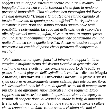
soggetta ad un doppio sistema di licenze con tutto il relativo
bagaglio di burocrazia e autorizzazioni che di fatto la rendono
pressoché impossibile. Una situazione ben fotografata dal Paese
che alla domanda “L’Italia e la tua Regione stanno offrendo al
turista il massimo di quanto possano offrire?”, ha risposto che
entrambe le istituzioni non stanno facendo quanto nelle reali
possibilità e potenzialità.
La capacità delle aziende di rispondere
alle esigenze del mercato, infatti, si scontra ancora troppo spesso
con una serie di adempimenti farraginosi che contrastano con una
realtà dinamica come quella turistica.
Anche nel nostro campo è
necessario un cambio di passo che ci permetta di competere al
meglio
.”
“Nel chiaroscuro di questi fattori, si intravedono opportunità di
crescita e miglioramento del sistema ricettivo in generale, che
rischiano di essere colte, anche grazie al supporto delle ICT, in
primis da nuovi players dell'ospitalità alternativa
– dichiara
Magda
Antonioli, Direttore MET Università Bocconi
.
Di fronte a questa
sfida occorre necessariamente creare sistema, fare rete col territorio
e le destinazioni, nonché dotarsi di quegli strumenti di management
più idonei ad affrontare nuovi mercati e nuovi segmenti. Expo
rappresenta un'occasione unica in questa direzione. La legacy in
termini di cooperazione, di legami col made in Italy, di immagine
territoriale univoca, pur con le singole e variegate risorse e culture
che la connotano , di fatto, rappresenta il risultato che tutti ci