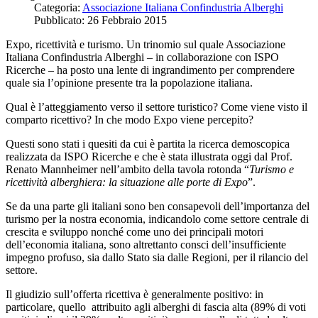
Categoria:
Associazione Italiana Confindustria Alberghi
Pubblicato: 26 Febbraio 2015
Expo, ricettività e turismo. Un trinomio sul quale Associazione
Italiana Confindustria Alberghi – in collaborazione con ISPO
Ricerche – ha posto una lente di ingrandimento per comprendere
quale sia l’opinione presente tra la popolazione italiana.
Qual è l’atteggiamento verso il settore turistico? Come viene visto il
comparto ricettivo? In che modo Expo viene percepito?
Questi sono stati i quesiti da cui è partita la ricerca demoscopica
realizzata da ISPO Ricerche e che è stata illustrata oggi dal Prof.
Renato Mannheimer nell’ambito della tavola rotonda “
Turismo e
ricettività alberghiera: la situazione alle porte di Expo
”.
Se da una parte gli italiani sono ben consapevoli dell’importanza del
turismo per la nostra economia, indicandolo come settore centrale di
crescita e sviluppo nonché come uno dei principali motori
dell’economia italiana, sono altrettanto consci dell’insufficiente
impegno profuso, sia dallo Stato sia dalle Regioni, per il rilancio del
settore.
Il giudizio sull’offerta ricettiva è generalmente positivo: in
particolare, quello attribuito agli alberghi di fascia alta (89% di voti