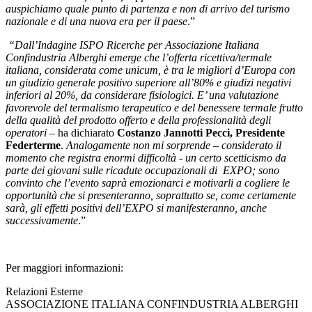
auspichiamo quale punto di partenza e non di arrivo del turismo
nazionale e di una nuova era per il paese
.”
“Dall’Indagine ISPO Ricerche per Associazione Italiana
Confindustria Alberghi emerge che l’offerta ricettiva/termale
italiana, considerata come unicum, è tra le migliori d’Europa con
un giudizio generale positivo superiore all’80% e giudizi negativi
inferiori al 20%, da considerare fisiologici. E’ una valutazione
favorevole del termalismo terapeutico e del benessere termale frutto
della qualità del prodotto offerto e della professionalità degli
operatori
– ha dichiarato
Costanzo Jannotti Pecci, Presidente
Federterme
.
Analogamente non mi sorprende – considerato il
momento che registra enormi difficoltà - un certo scetticismo da
parte dei giovani sulle ricadute occupazionali di EXPO; sono
convinto che l’evento saprà emozionarci e motivarli a cogliere le
opportunità che si presenteranno, soprattutto se, come certamente
sarà, gli effetti positivi dell’EXPO si manifesteranno, anche
successivamente
.”
Per maggiori informazioni:
Relazioni Esterne
ASSOCIAZIONE ITALIANA CONFINDUSTRIA ALBERGHI