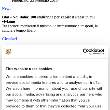
Pubblicato: 23 Febbraio 2015
News
Istat - Noi Italia: 100 statistiche per capire il Paese in cui
viviamo
Tra i settori monitorati il turismo, le infrastrutture e trasporti, la
cultura e tempo libero
Circolari
MENU DEI RISTORANTI E MENSE AZIENDALI: NOTA
DEL MINISTERO DELLA SALUTE IN MERITO
ALL'OBBLIGO DI DOVER FORNIRE INDICAZIONI
SULLA PRESENZA DI ALLERGENI
Il Ministero della salute ha dettato chiarimenti in merito alle modalità
This website uses cookies
per fornire le indicazioni obbligatorie relative alla presenza di
allergeni negli alimenti somministrati nei ristoranti e nelle mense
We use cookies to personalise content and ads, to
Rassegna Stampa
provide social media features and to analyse our traffic.
We also share information about your use of our site with
Unindustria: avvio con il segno meno per il turismo a Roma
our social media, advertising and analytics partners who
TTGITALIA
may combine it with other information that you’ve
Registratori di cassa e fatture elettroniche: rinviati i decreti
provided to them or that they’ve collected from your use
TTGITALIA