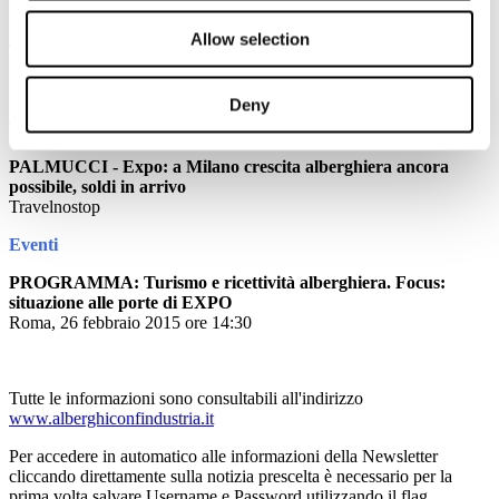
Debutta sul web il portale turistico di Palermo
Allow selection
TTGITALIA
Sardegna, obiettivo valorizzare il turismo dei borghi e delle zone
Deny
interne
TRAVEL QUOTIDIANO
PALMUCCI - Expo: a Milano crescita alberghiera ancora
possibile, soldi in arrivo
Travelnostop
Eventi
PROGRAMMA: Turismo e ricettività alberghiera. Focus:
situazione alle porte di EXPO
Roma, 26 febbraio 2015 ore 14:30
Tutte le informazioni sono consultabili all'indirizzo
www.alberghiconfindustria.it
Per accedere in automatico alle informazioni della Newsletter
cliccando direttamente sulla notizia prescelta è necessario per la
prima volta salvare Username e Password utilizzando il flag