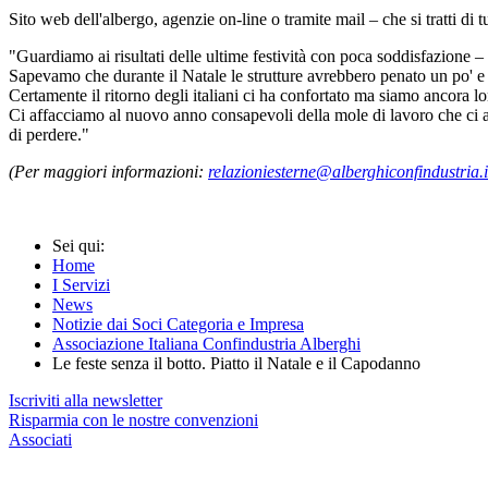
Sito web dell'albergo, agenzie on-line o tramite mail – che si tratti di 
"Guardiamo ai risultati delle ultime festività con poca soddisfazione 
Sapevamo che durante il Natale le strutture avrebbero penato un po' e 
Certamente il ritorno degli italiani ci ha confortato ma siamo ancora lon
Ci affacciamo al nuovo anno consapevoli della mole di lavoro che ci a
di perdere."
(Per maggiori informazioni:
relazioniesterne@alberghiconfindustria.i
Sei qui:
Home
I Servizi
News
Notizie dai Soci Categoria e Impresa
Associazione Italiana Confindustria Alberghi
Le feste senza il botto. Piatto il Natale e il Capodanno
Iscriviti alla newsletter
Risparmia con le nostre convenzioni
Associati