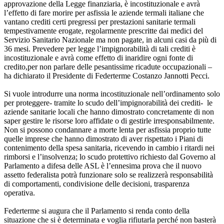
approvazione della Legge finanziaria, è incostituzionale e avrà
l’effetto di fare morire per asfissia le aziende termali italiane che
vantano crediti certi pregressi per prestazioni sanitarie termali
tempestivamente erogate, regolarmente prescritte dai medici del
Servizio Sanitario Nazionale ma non pagate, in alcuni casi da più di
36 mesi. Prevedere per legge l’impignorabilità di tali crediti è
incostituzionale e avrà come effetto di inaridire ogni fonte di
credito,per non parlare delle pesantissime ricadute occupazionali –
ha dichiarato il Presidente di Federterme Costanzo Jannotti Pecci.
Si vuole introdurre una norma incostituzionale nell’ordinamento solo
per proteggere- tramite lo scudo dell’impignorabilità dei crediti- le
aziende sanitarie locali che hanno dimostrato concretamente di non
saper gestire le risorse loro affidate o di gestirle irresponsabilmente.
Non si possono condannare a morte lenta per asfissia proprio tutte
quelle imprese che hanno dimostrato di aver rispettato i Piani di
contenimento della spesa sanitaria, ricevendo in cambio i ritardi nei
rimborsi e l’insolvenza; lo scudo protettivo richiesto dal Governo al
Parlamento a difesa delle ASL è l’ennesima prova che il nuovo
assetto federalista potrà funzionare solo se realizzerà responsabilità
di comportamenti, condivisione delle decisioni, trasparenza
operativa.
Federterme si augura che il Parlamento si renda conto della
situazione che si è determinata e voglia rifiutarla perché non basterà