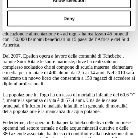
Allow selection
soprattutto nella stagione secca da marzo fino a maggio-giugno. A
tale donazione vengono destinate le risorse tradizionalmente
dedicate da Federterme agli auguri di Natale.
Deny
Epsilon è un’associazione onlus che dal 2004 è impegnata a favore
dell’infanzia nei paesi del Sud del mondo nell’ambito della sanità,
educazione e alimentazione e - ad oggi - ha realizzato 45 progetti
con 150.000 bambini beneficiari in 15 paesi dell’Africa e del Sud
America.
Dal 2007, Epsilon opera a favore della comunità di Tchebebe ,
tramite Suor Rita e le suore mariniste, dove ha realizzato un
complesso scolastico che si compone di scuola materna, elementare
e media per un totale di 400 alunni dai 2,5 ai 14 anni. Nel 2010 sarà
realizzato un nuovo liceo che consentirà a 150 ragazzi di accedere ai
diplomi professionali.
La popolazione in Togo ha un tasso di mortalità infantile del 60,6 °/°
°, mentre la speranza di vita è di 57,4 anni. Una delle cause
principali d’infezioni e malattie infantili e in generale di mortalità
della popolazione è la mancanza di acqua potabile.
Federterme, che opera in Italia per la tutela collettiva delle imprese
operanti nel settore termale e delle acque minerali curative e delle
380 aziende associate, ha deciso di contribuire alla costruzione di un