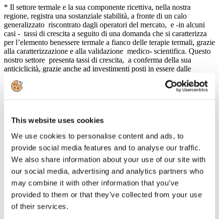
* Il settore termale e la sua componente ricettiva, nella nostra
regione, registra una sostanziale stabilità, a fronte di un calo
generalizzato riscontrato dagli operatori del mercato, e -in alcuni
casi - tassi di crescita a seguito di una domanda che si caratterizza
per l’elemento benessere termale a fianco delle terapie termali, grazie
alla caratterizzazione e alla validazione medico- scientifica. Questo
nostro settore presenta tassi di crescita, a conferma della sua
anticiclicità, grazie anche ad investimenti posti in essere dalle
imprese, al fine di riqualificare ed ampliare le strutture ed il mix di
servizi offerti;
* Gli investimenti hanno riguardato, oltre la parte infrastrutturale, un
impegno sulla formazione e sull’addestramento delle risorse umane
a tutti i livelli. L’esigenza di soddisfare la domanda, con
This website uses cookies
caratteristiche di massima specializzazione, ha richiesto un impegno
sia sul fronte della ricerca medico scientifica, che viene assicurata
We use cookies to personalise content and ads, to
dall’attività della nostra Fondazione per la ricerca scientifica termale
provide social media features and to analyse our traffic.
(www.forst.it), riconosciuta dagli ambienti scientifici internazionali,
sia sul costante miglioramento delle modalità operative di
We also share information about your use of our site with
erogazione del servizio. In quest’ottica auspichiamo la piena
our social media, advertising and analytics partners who
attuazione della legge 323/2000 che prevede la figura dell’operatore
may combine it with other information that you’ve
termale a supporto di prestazioni termali di qualità.
* E’richiesto anche un maggiore impegno degli enti locali al fine di
provided to them or that they’ve collected from your use
garantire quella riqualificazione ambientale e territoriale in quanto -
of their services.
ritengo che - gli ammodernamenti , le innovazioni tecnologiche ed
organizzative , le scelte a favore della qualità non sono sufficienti a