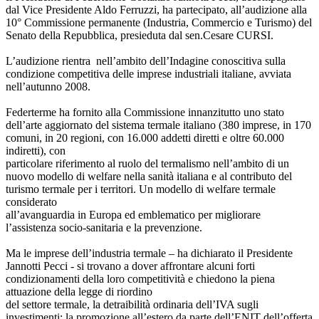
dal Vice Presidente Aldo Ferruzzi, ha partecipato, all’audizione alla
10° Commissione permanente (Industria, Commercio e Turismo) del
Senato della Repubblica, presieduta dal sen.Cesare CURSI.
L’audizione rientra nell’ambito dell’Indagine conoscitiva sulla
condizione competitiva delle imprese industriali italiane, avviata
nell’autunno 2008.
Federterme ha fornito alla Commissione innanzitutto uno stato
dell’arte aggiornato del sistema termale italiano (380 imprese, in 170
comuni, in 20 regioni, con 16.000 addetti diretti e oltre 60.000
indiretti), con
particolare riferimento al ruolo del termalismo nell’ambito di un
nuovo modello di welfare nella sanità italiana e al contributo del
turismo termale per i territori. Un modello di welfare termale
considerato
all’avanguardia in Europa ed emblematico per migliorare
l’assistenza socio-sanitaria e la prevenzione.
Ma le imprese dell’industria termale – ha dichiarato il Presidente
Jannotti Pecci - si trovano a dover affrontare alcuni forti
condizionamenti della loro competitività e chiedono la piena
attuazione della legge di riordino
del settore termale, la detraibilità ordinaria dell’IVA sugli
investimenti; la promozione all’estero da parte dell’ENIT dell’offerta