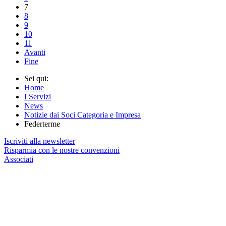
7
8
9
10
11
Avanti
Fine
Sei qui:
Home
I Servizi
News
Notizie dai Soci Categoria e Impresa
Federterme
Iscriviti alla newsletter
Risparmia con le nostre convenzioni
Associati