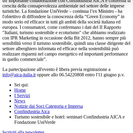
un’importante collaborazione con Confindustria AICA e conferma la
crescita della consapevolezza ambientale nel settore delle imprese
turistiche. La fondazione UniVerde – continua l’ex Ministro - ha
l'obiettivo di diffondere la conoscenza della “Green Economy” in
modo serio ed efficace in tutti gli ambiti della società italiana ed
europea. I consumatori, come confermano i dati del II Rapporto
"Italiani, turismo sostenibile e ecoturismo" che abbiamo realizzato
con IPR Marketing in occasione della Bit 2012, hanno sempre più
sensibilità verso il turismo sostenibile, quindi una classe dirigente del
settore alberghiero informata ed efficace nella sostenibilità può
realizzare risparmi nel campo energetico ed importanti performance
in quello commerciale".
La partecipazione all'evento è libera previa registrazione a
info@aica-italia.it
oppure allo 06.54220808 entro l'11 giugno p.v.
Sei qui:
Home
I Servizi
News
Notizie dai Soci Categoria e Impresa
Confindustria Aica
Turismo sostenibile e hotel: seminari Confindustria AICA e
Fondazione UniVerde
Iscriviti alla newsletter