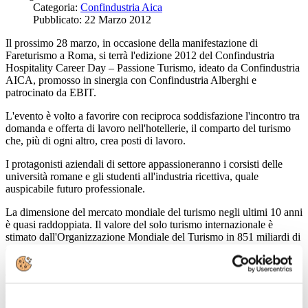
Categoria:
Confindustria Aica
Pubblicato: 22 Marzo 2012
Il prossimo 28 marzo, in occasione della manifestazione di
Fareturismo a Roma, si terrà l'edizione 2012 del Confindustria
Hospitality Career Day – Passione Turismo, ideato da Confindustria
AICA, promosso in sinergia con Confindustria Alberghi e
patrocinato da EBIT.
L'evento è volto a favorire con reciproca soddisfazione l'incontro tra
domanda e offerta di lavoro nell'hotellerie, il comparto del turismo
che, più di ogni altro, crea posti di lavoro.
I protagonisti aziendali di settore appassioneranno i corsisti delle
università romane e gli studenti all'industria ricettiva, quale
auspicabile futuro professionale.
La dimensione del mercato mondiale del turismo negli ultimi 10 anni
è quasi raddoppiata. Il valore del solo turismo internazionale è
stimato dall'Organizzazione Mondiale del Turismo in 851 miliardi di
dollari nel 2009, circa la metà dell'intero Pil italiano. Una crescita
imponente, dovuta ad una molteplicità di fattori e prevalentemente
dall'apertura di nuovi mercati. L'Italia in questo contesto è uno dei
paesi protagonisti, il 5° al mondo per presenze di turisti stranieri.
Negli ultimi 10 anni questo segmento è cresciuto di circa il 20%,