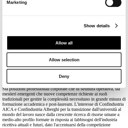
Marketing
- concreti percorsi di carriera anche rapidi perché meritocratici
anziché standardizzati (per titoli, per età);
- prospettive di carriera analoghe per uomini e donne.
Show details
Nonostante ciò, il settore non rappresenta per le giovani leve un
auspicabile futuro professionale; di conseguenza, il turismo e, nello
Allow all
specifico, il comparto della ricettività lamentano la mancanza di
risorse che scelgono questo settore e comparto per passione e per
soddisfare delle ambizioni professionali.
Allow selection
Profili professionali adeguatamente formati sono elemento
fondamentale per la qualità del servizio al cliente e le necessità
occupazionali delle imprese ricettive strutturate non si esauriscono
Deny
con la domanda a bassa qualificazione.
Sia posizioni professionali corporate che di struttura operativa, sia
mestieri emergenti che nuove competenze richieste ai ruoli
tradizionali per gestire la complessità necessitano in grande misura di
formazione accademica e post-lauream. L'interesse di Confindustria
AICA e Confindustria Alberghi per la transizione dall'università al
mondo del lavoro nasce dalla crescente ricerca di risorse umane a
medio-alto profilo formate in risposta ai fabbisogni dell'industria
ricettiva attuali e futuri, dato l'accentuarsi della competizione