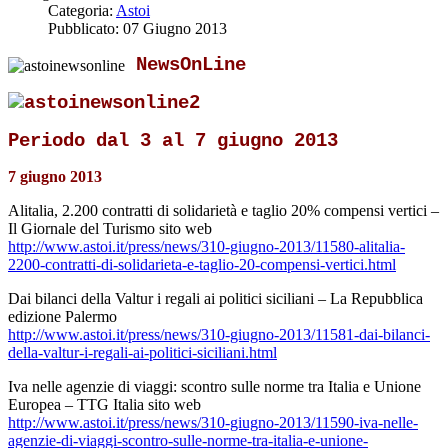
Categoria:
Astoi
Pubblicato: 07 Giugno 2013
NewsOnLine
Periodo dal 3 al 7 giugno 2013
7 giugno 2013
Alitalia, 2.200 contratti di solidarietà e taglio 20% compensi vertici –
Il Giornale del Turismo sito web
http://www.astoi.it/press/news/310-giugno-2013/11580-alitalia-
2200-contratti-di-solidarieta-e-taglio-20-compensi-vertici.html
Dai bilanci della Valtur i regali ai politici siciliani – La Repubblica
edizione Palermo
http://www.astoi.it/press/news/310-giugno-2013/11581-dai-bilanci-
della-valtur-i-regali-ai-politici-siciliani.html
Iva nelle agenzie di viaggi: scontro sulle norme tra Italia e Unione
Europea – TTG Italia sito web
http://www.astoi.it/press/news/310-giugno-2013/11590-iva-nelle-
agenzie-di-viaggi-scontro-sulle-norme-tra-italia-e-unione-