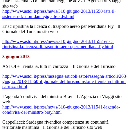
Iata: il sistema NDC non danneggia le adv - L'Agenzia di Viaggi
sito web
http://www.astoi.it/press/news/310-giugno-2013/11550-iata-il-
sistema-ndc-non-danneggia-le-adv.html
Enac ripristina la licenza di trasporto aereo per Meridiana Fly - Il
Giornale del Turismo sito web
http://www.astoi.it/press/news/310-giugno-2013/11552-enac-
ripristina-la-licenza-di-trasporto-aereo-per-meridiana-fly.html
3 giugno 2013
ASTOI e Trenitalia, tutti in carrozza – Il Giornale del Turismo
http://www.astoi.it/press/rassegna-articoli-astoi/rassegna-articoli/263-
giugno-2013/11560-il-giornale-del-turismo-astoi-e-trenitalia-tutti-in-
carrozza.html
L'agenda 'condivisa' del ministro Bray – L'Agenzia di Viaggi sito
web
http://www.astoi.it/press/news/310-giugno-2013/11541-lagenda-
condivisa-del-ministro-bray.html
Cappellacci: Sardegna rivendica competenza su continuità
territoriale marittima - Il Giornale del Turismo sito web