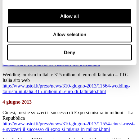
per-le-vacanze-ancora-in-calo.html
Volagratis, a giugno i voli più convenienti - Il Giornale del Turismo
Allow all
sito web
http://www.astoi.it/press/news/310-giugno-2013/11565-volagratis-a-
giugno-i-voli-piu-convenienti.html
Allow selection
Per i borghi italiani oltre 1,3 milioni di visitatori nel 2012 – Il
Giornale del Turismo sito web
Deny
http://www.astoi.it/press/news/310-giugno-2013/11572-per-i-borghi-
italiani-oltre-13-milioni-di-visitatori-nel-2012.html
Wedding tourism in Italia: 315 milioni di euro di fatturato – TTG
Italia sito web
http://www.astoi.it/press/news/310-giugno-2013/11564-wedding-
tourism-in-italia-315-milioni-di-euro-di-fatturato.html
4 giugno 2013
Cinesi, russi e svizzeri il successo di Expo si misura in milioni – La
Repubblica
http://www.astoi.it/press/news/310-giugno-2013/11554-cinesi-russi-
e-svizzeri-il-successo-di-expo-si-misura-in-milioni.html