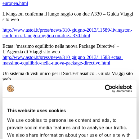
europea.html
Livingston conferma il lungo raggio con due A330 – Guida Viaggi
sito web
http://www.astoi.it/press/news/310-giugno-2013/11589-livingston-
conferma-il-lungo-raggio-con-due-a330.html
Ectaa: 'massimo equilibrio nella nuova Package Directive' –
L'Agenzia di Viaggi sito web
http://www.astoi.it/press/news/310-giugno-2013/11583-ectaa-
massimo-equilibrio-nella-nuova-package-directive.html
Un sistema di visti unico per il Sud-Est asiatico - Guida Viaggi sito
web
http://www.astoi.it/press/news/310-giugno-2013/11579-un-sistema-
di-visti-unico-per-il-sud-est-asiatico.html
Lo shopping dei turisti 'limato' a 6,2 miliardi – Moda 24
This website uses cookies
http://www.astoi.it/press/news/310-giugno-2013/11582-lo-shopping-
dei-turisti-limato-a-62-miliardi.html
We use cookies to personalise content and ads, to
6 giugno 2013
provide social media features and to analyse our traffic.
We also share information about your use of our site with
Celli, Enit : "Un fondo alle Regioni" – TTG Italia sito web