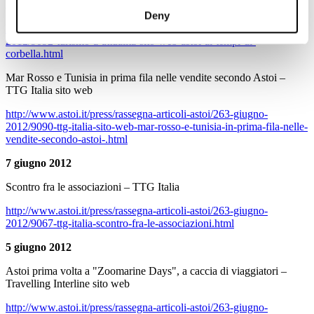
ASTOI ai tempi di Corbella – Turismo & Attualità sito web
Deny
http://www.astoi.it/press/rassegna-articoli-astoi/263-giugno-
2012/9092-turismo-a-attualita-sito-web-astoi-ai-tempi-di-
corbella.html
Mar Rosso e Tunisia in prima fila nelle vendite secondo Astoi –
TTG Italia sito web
http://www.astoi.it/press/rassegna-articoli-astoi/263-giugno-
2012/9090-ttg-italia-sito-web-mar-rosso-e-tunisia-in-prima-fila-nelle-
vendite-secondo-astoi-.html
7 giugno 2012
Scontro fra le associazioni – TTG Italia
http://www.astoi.it/press/rassegna-articoli-astoi/263-giugno-
2012/9067-ttg-italia-scontro-fra-le-associazioni.html
5 giugno 2012
Astoi prima volta a "Zoomarine Days", a caccia di viaggiatori –
Travelling Interline sito web
http://www.astoi.it/press/rassegna-articoli-astoi/263-giugno-