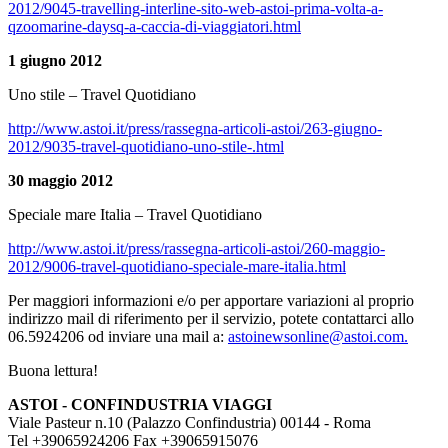
2012/9045-travelling-interline-sito-web-astoi-prima-volta-a-
qzoomarine-daysq-a-caccia-di-viaggiatori.html
1 giugno 2012
Uno stile – Travel Quotidiano
http://www.astoi.it/press/rassegna-articoli-astoi/263-giugno-
2012/9035-travel-quotidiano-uno-stile-.html
30 maggio 2012
Speciale mare Italia – Travel Quotidiano
http://www.astoi.it/press/rassegna-articoli-astoi/260-maggio-
2012/9006-travel-quotidiano-speciale-mare-italia.html
Per maggiori informazioni e/o per apportare variazioni al proprio
indirizzo mail di riferimento per il servizio, potete contattarci allo
06.5924206 od inviare una mail a:
astoinewsonline@astoi.com.
Buona lettura!
ASTOI - CONFINDUSTRIA VIAGGI
Viale Pasteur n.10 (Palazzo Confindustria) 00144 - Roma
Tel +39065924206 Fax +39065915076