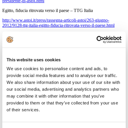
presidente-di-astoi.html
Egitto, fiducia ritrovata verso il paese – TTG Italia
http://www.astoi.it/press/rassegna-articoli-astoi/263-giugno-
2012/9128-ttg-italia-egitto-fiducia-ritrovata-verso-il-paese.html
Giannetti, bene elezione Filippetti a vertice ASTOI – Ansa
http://www.astoi.it/press/rassegna-articoli-astoi/263-giugno-
2012/9134-ansa-giannetti-bene-elezione-filippetti-a-vertice-
astoi.html
This website uses cookies
13 giugno 2012
We use cookies to personalise content and ads, to
Nardo Filippetti nuovo Presidente di Astoi – Ansa
provide social media features and to analyse our traffic.
We also share information about your use of our site with
http://www.astoi.it/press/rassegna-articoli-astoi/263-giugno-
our social media, advertising and analytics partners who
2012/9118-ansa-turismo-nardo-filippetti-nuovo-presidente-di-
astoi-.html
may combine it with other information that you’ve
provided to them or that they’ve collected from your use
Nuovo corso per ASTOI. Scatta l'ora di Filippetti – TTG Italia sito
web
of their services.
http://www.astoi.it/press/rassegna-articoli-astoi/263-giugno-
2012/9110-ttg-italia-sito-web-nuovo-corso-per-astoi-scatta-lora-di-