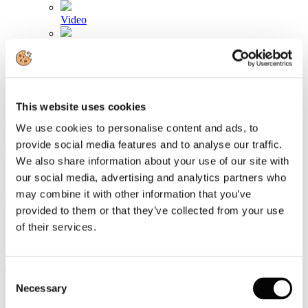
Video
Articoli e Interviste
Contatti
Tel. +39 320 57 80 986
This website uses cookies
Email segreteria@federturismo.it
Come aderire
We use cookies to personalise content and ads, to
Login
provide social media features and to analyse our traffic.
We also share information about your use of our site with
our social media, advertising and analytics partners who
Cerca...
may combine it with other information that you’ve
provided to them or that they’ve collected from your use
of their services.
Spedizione cumulativa per i cataloghi dei
To
Consent
Necessary
Selection
Dettagli