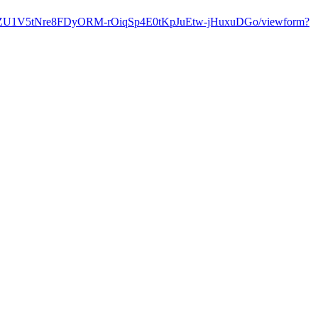
s/d/1ZU1V5tNre8FDyORM-rOiqSp4E0tKpJuEtw-jHuxuDGo/viewform?