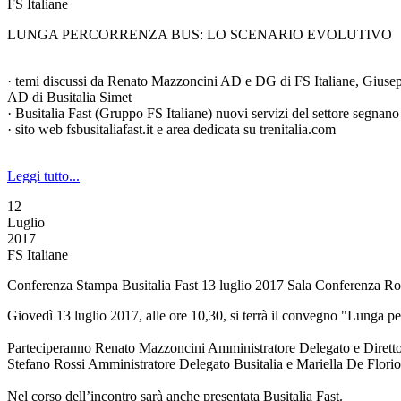
FS Italiane
LUNGA PERCORRENZA BUS: LO SCENARIO EVOLUTIVO
· temi discussi da Renato Mazzoncini AD e DG di FS Italiane, Giusep
AD di Busitalia Simet
· Busitalia Fast (Gruppo FS Italiane) nuovi servizi del settore segnano
· sito web fsbusitaliafast.it e area dedicata su trenitalia.com
Leggi tutto...
12
Luglio
2017
FS Italiane
Conferenza Stampa Busitalia Fast 13 luglio 2017 Sala Conferenza Ro
Giovedì 13 luglio 2017, alle ore 10,30, si terrà il convegno "Lunga pe
Parteciperanno Renato Mazzoncini Amministratore Delegato e Direttore
Stefano Rossi Amministratore Delegato Busitalia e Mariella De Flori
Nel corso dell’incontro sarà anche presentata Busitalia Fast.