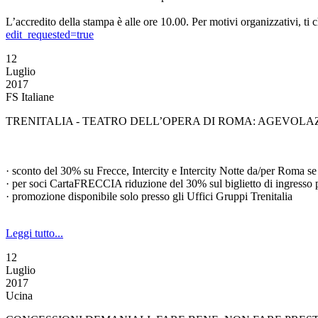
L’accredito della stampa è alle ore 10.00. Per motivi organizzativi, ti c
edit_requested=true
12
Luglio
2017
FS Italiane
TRENITALIA - TEATRO DELL’OPERA DI ROMA: AGEVOLAZ
· sconto del 30% su Frecce, Intercity e Intercity Notte da/per Roma se i
· per soci CartaFRECCIA riduzione del 30% sul biglietto di ingresso pe
· promozione disponibile solo presso gli Uffici Gruppi Trenitalia
Leggi tutto...
12
Luglio
2017
Ucina