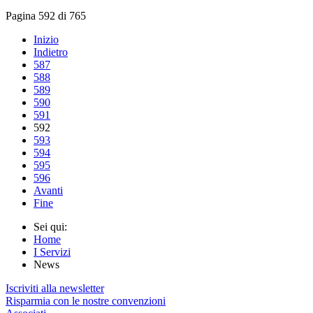
Pagina 592 di 765
Inizio
Indietro
587
588
589
590
591
592
593
594
595
596
Avanti
Fine
Sei qui:
Home
I Servizi
News
Iscriviti alla newsletter
Risparmia con le nostre convenzioni