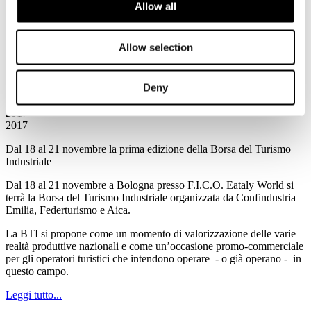
delle Regioni e Province Autonome Giovanni Lolli e al Direttore
Allow all
Generale della Direzione Generale del Turismo del MiBACT
Francesco Palumbo, la presentazione del
portale
www.camminiditalia.it
.
Allow selection
Leggi tutto...
Deny
7
Novembre
2017
2017
Dal 18 al 21 novembre la prima edizione della Borsa del Turismo
Industriale
Dal 18 al 21 novembre a Bologna presso F.I.C.O. Eataly World si
terrà la Borsa del Turismo Industriale organizzata da Confindustria
Emilia, Federturismo e Aica.
La BTI si propone come un momento di valorizzazione delle varie
realtà produttive nazionali e come un’occasione promo-commerciale
per gli operatori turistici che intendono operare - o già operano - in
questo campo.
Leggi tutto...