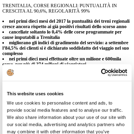
TRENITALIA, CORSE REGIONALI: PUNTUALITÀ IN
CRESCITA AL 90,6%, REGOLARITÀ 99%
nei primi dieci mesi del 2017 la puntualità dei treni regionali
cresce ancora rispetto ai già positivi risultati dello scorso anno
cancellate soltanto lo 0,4% delle corse programmate per
cause imputabili a Trenitalia
migliorano gli indici di gradimento del servizio: a settembre
l’84,5% dei clienti si è dichiarato soddisfatto del viaggio nel suo
complesso
nei primi dieci mesi effettuate oltre un milione e 600mila
corse, per più di 374 milioni di viaggiatori
Leggi tutto...
7
Novembre
This website uses cookies
2017
2017
We use cookies to personalise content and ads, to
provide social media features and to analyse our traffic.
Presentazione rivista “ Mondo cinese”
We also share information about your use of our site with
Il 30 ottobre Fondazione Italia Cina ha presentato a Milano il
our social media, advertising and analytics partners who
numero 160 della rivista “Mondo Cinese”, interamente dedicato al
may combine it with other information that you’ve
turismo cinese in Italia ed Europa. Tra gli intervenuti: il Presidente