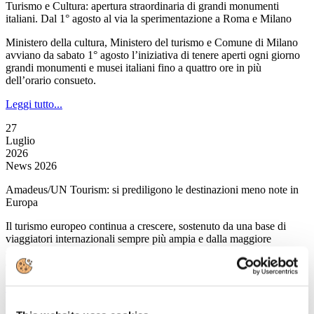
Turismo e Cultura: apertura straordinaria di grandi monumenti
italiani. Dal 1° agosto al via la sperimentazione a Roma e Milano
Ministero della cultura, Ministero del turismo e Comune di Milano
avviano da sabato 1° agosto l’iniziativa di tenere aperti ogni giorno
grandi monumenti e musei italiani fino a quattro ore in più
dell’orario consueto.
Leggi tutto...
27
Luglio
2026
News 2026
Amadeus/UN Tourism: si prediligono le destinazioni meno note in
Europa
Il turismo europeo continua a crescere, sostenuto da una base di
viaggiatori internazionali sempre più ampia e dalla maggiore
attenzione verso destinazioni meno conosciute, e dunque lontane
dalle folle e immuni all’overtourism.
Leggi tutto...
27