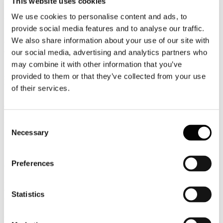
This website uses cookies
Luglio
2026
We use cookies to personalise content and ads, to
News 2026
provide social media features and to analyse our traffic.
We also share information about your use of our site with
GiGroup: cresce l'occupazione all'alberghiero, ma manca personale
qualificato
our social media, advertising and analytics partners who
may combine it with other information that you’ve
L'occupazione nel settore alberghiero continua a crescere, ma la
provided to them or that they’ve collected from your use
sfida per le imprese si sposta sempre più sulla capacità di attrarre e
trattenere personale qualificato.
of their services.
Leggi tutto...
27
Consent
Luglio
Necessary
Selection
2026
News 2026
Preferences
Airbnb: agosto non è più il mese più ricercato dagli italiani
Agosto spodestato dal podio più alto dei periodi clou per le vacanze
estive: oltre il 60% degli italiani rinuncia a partire in questo mese,
Statistics
complice anche il desiderio di risparmiare e sfuggire al caldo e alla
folla, secondo un’indagine commissionata da Airbnb, che però
conferma la scelta preferita per quasi un intervistato su due, ovvero