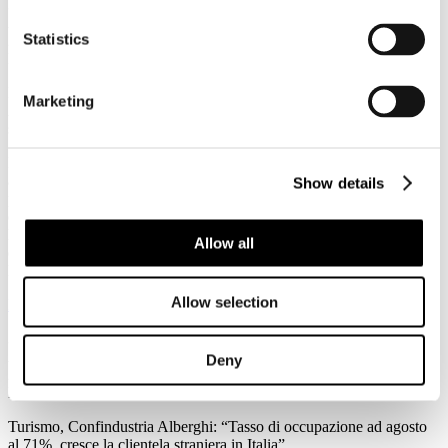
3
Agosto
Statistics
2026
News 2026
Federalismo fiscale: a rischio i servizi del trasporto pubblico. Agens,
Marketing
Anav e Asstra: “Servono correttivi che assicurino il finanziamento al
settore”
Forte preoccupazione da parte di Agens, Anav e Asstra, le
associazioni che in Italia rappresentano le aziende del trasporto
Show details
pubblico locale (TPL), per l’approvazione in Consiglio dei Ministri
del ddl sul federalismo fiscale regionale: “C’è la reale possibilità che
l'attuale impianto normativo metta a repentaglio l'equilibrio
Allow all
economico-finanziario del Trasporto Pubblico Locale e
l'adeguatezza dei servizi su scala nazionale.
Allow selection
Leggi tutto...
3
Agosto
Deny
2026
News 2026
Turismo, Confindustria Alberghi: “Tasso di occupazione ad agosto
al 71%, cresce la clientela straniera in Italia”