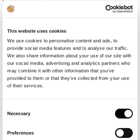
della UIC
Gianpiero Strisciuglio, Amministratore Delegato e Direttore
Generale del Gruppo FS, è stato nominato nuovo Vicepresidente
della UIC - Union internationale des chemins de fer -
This website uses cookies
organizzazione internazionale che riunisce le ferrovie e i principali
stakeholder del settore ferroviario a livello mondiale.
We use cookies to personalise content and ads, to
provide social media features and to analyse our traffic.
Leggi tutto...
We also share information about your use of our site with
3
our social media, advertising and analytics partners who
Agosto
may combine it with other information that you’ve
2026
News 2026
provided to them or that they’ve collected from your use
of their services.
ROTTA SUL 66°SALONE NAUTICO INTERNAZIONALE:
APERTO IL TICKETING ONLINE PER L'EDIZIONE IN
PROGRAMMA A GENOVA DALL'1 AL 6 OTTOBRE 2026
Consent
Con l'apertura del ticketing online entra nel vivo il percorso di
Necessary
avvicinamento al 66° Salone Nautico Internazionale, in programma
Selection
a Genova dall'1 al 6 ottobre 2026.
Leggi tutto...
Preferences