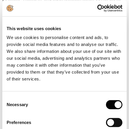
della UIC
Gianpiero Strisciuglio, Amministratore Delegato e Direttore
Generale del Gruppo FS, è stato nominato nuovo Vicepresidente
della UIC - Union internationale des chemins de fer -
This website uses cookies
organizzazione internazionale che riunisce le ferrovie e i principali
stakeholder del settore ferroviario a livello mondiale.
We use cookies to personalise content and ads, to
provide social media features and to analyse our traffic.
Leggi tutto...
We also share information about your use of our site with
3
our social media, advertising and analytics partners who
Agosto
may combine it with other information that you’ve
2026
News 2026
provided to them or that they’ve collected from your use
of their services.
ROTTA SUL 66°SALONE NAUTICO INTERNAZIONALE:
APERTO IL TICKETING ONLINE PER L'EDIZIONE IN
PROGRAMMA A GENOVA DALL'1 AL 6 OTTOBRE 2026
Consent
Con l'apertura del ticketing online entra nel vivo il percorso di
Necessary
avvicinamento al 66° Salone Nautico Internazionale, in programma
Selection
a Genova dall'1 al 6 ottobre 2026.
Leggi tutto...
Preferences