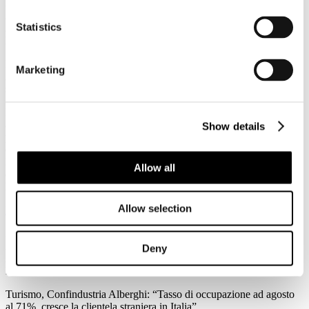
3
Agosto
Statistics
2026
News 2026
Federalismo fiscale: a rischio i servizi del trasporto pubblico. Agens,
Marketing
Anav e Asstra: “Servono correttivi che assicurino il finanziamento al
settore”
Forte preoccupazione da parte di Agens, Anav e Asstra, le
associazioni che in Italia rappresentano le aziende del trasporto
Show details
pubblico locale (TPL), per l’approvazione in Consiglio dei Ministri
del ddl sul federalismo fiscale regionale: “C’è la reale possibilità che
l'attuale impianto normativo metta a repentaglio l'equilibrio
Allow all
economico-finanziario del Trasporto Pubblico Locale e
l'adeguatezza dei servizi su scala nazionale.
Allow selection
Leggi tutto...
3
Agosto
Deny
2026
News 2026
Turismo, Confindustria Alberghi: “Tasso di occupazione ad agosto
al 71%, cresce la clientela straniera in Italia”