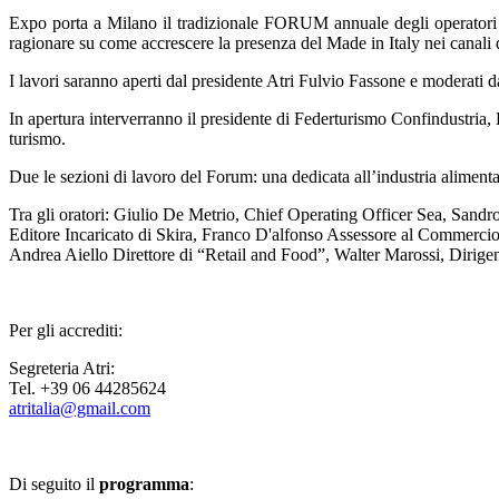
Expo porta a Milano il tradizionale FORUM annuale degli operatori del T
ragionare su come accrescere la presenza del Made in Italy nei canali di
I lavori saranno aperti dal presidente Atri Fulvio Fassone e moderati d
In apertura interverranno il presidente di Federturismo Confindustria,
turismo.
Due le sezioni di lavoro del Forum: una dedicata all’industria alimentare
Tra gli oratori: Giulio De Metrio, Chief Operating Officer Sea, Sandro
Editore Incaricato di Skira, Franco D'alfonso Assessore al Commerc
Andrea Aiello Direttore di “Retail and Food”, Walter Marossi, Dirig
Per gli accrediti:
Segreteria Atri:
Tel. +39 06 44285624
atritalia@gmail.com
Di seguito il
programma
: