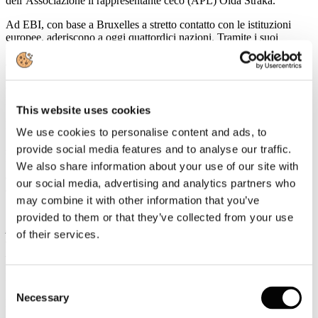
dell’Associazione il rappresentante ceco (APL) Olda Straka.
Ad EBI, con base a Bruxelles a stretto contatto con le istituzioni
europee, aderiscono a oggi quattordici nazioni. Tramite i suoi
membri la Federazione opera a diretto contatto con più di 7.000
aziende legate al settore della nautica in Belgio, Repubblica Ceca,
Danimarca, Estonia, Germania, Finlandia, Francia, Grecia, Italia,
Olanda, Norvegia, Polonia, Portogallo, Spagna, Svezia, Svizzera e
Regno Unito.
This website uses cookies
Piero Formenti, Vice Presidente UCINA in carica fino al 2018, è dal
We use cookies to personalise content and ads, to
1979 titolare di Zar Formenti, azienda da lui stesso fondata e
provide social media features and to analyse our traffic.
specializzata nella costruzione di unità pneumatiche.
“
Sono molto onorato di ricoprire questo incarico
, - ha dichiarato -
in
We also share information about your use of our site with
quanto sono sempre stato convinto dell’importanza del mercato
our social media, advertising and analytics partners who
europeo per lo sviluppo dell’industri nautica, in un periodo in cui
may combine it with other information that you’ve
l’export assume un significato sempre maggiore per la produzione
italiana. Per questo motivo credo nell’importanza di una solida e
provided to them or that they’ve collected from your use
partecipata Federazione Europea e di una stretta collaborazione
of their services.
con tutti gli organi internazionali, in particolare ICOMIA e
NMMA.
”
Di seguito il link per scaricare la foto, in cui compaiono, da sinistra:
Consent
Il Vice Presidente e Tesoriere Jean-Pierre Goudant, il Past
Necessary
Selection
President Robert Marx, il Segretario Generale Mirna Cieniewicz, il
Presidente Piero Formenti, Il Vice Presidente Piotr Jasionowski, il