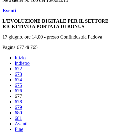
Newsletter N. 100 del 10/06/2015
Eventi
L'EVOLUZIONE DIGITALE PER IL SETTORE
RICETTIVO A PORTATA DI BONUS
17 giugno, ore 14,00 - presso Confindustria Padova
Pagina 677 di 765
Inizio
Indietro
672
673
674
675
676
677
678
679
680
681
Avanti
Fine