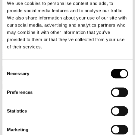
We use cookies to personalise content and ads, to
Video
provide social media features and to analyse our traffic.
We also share information about your use of our site with
Articoli e Interviste
our social media, advertising and analytics partners who
Contatti
may combine it with other information that you’ve
provided to them or that they’ve collected from your use
Tel. +39 320 57 80 986
of their services.
Email segreteria@federturismo.it
Come aderire
Login
Consent
Necessary
Selection
Cerca...
Preferences
Nome utente
*
Statistics
Password
*
Marketing
Ricordami