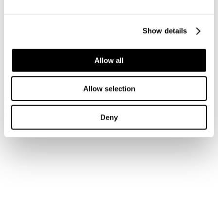
Accedi
Show details
Hai dimenticato la tua password?
Hai dimenticato il tuo nome utente?
Sei qui:
Allow all
Home
Login
Allow selection
Iscriviti alla newsletter
Risparmia con le nostre convenzioni
Associati
Deny