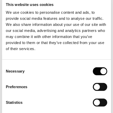
This website uses cookies
Video
We use cookies to personalise content and ads, to
Articoli e Interviste
provide social media features and to analyse our traffic.
We also share information about your use of our site with
Contatti
our social media, advertising and analytics partners who
Tel. +39 320 57 80 986
may combine it with other information that you’ve
Email segreteria@federturismo.it
provided to them or that they’ve collected from your use
Come aderire
Login
of their services.
Consent
Cerca...
Necessary
Selection
Preferences
Newsletter Fiscale e Societaria di
Federturismo Confindustria n. 21
Statistics
Dettagli