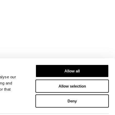
Allow all
alyse our
ing and
Allow selection
r that
Deny