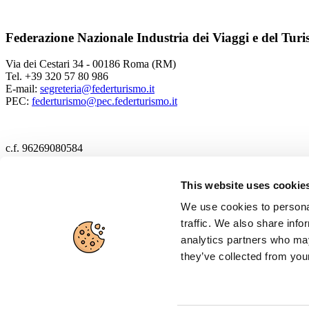
Federazione Nazionale Industria dei Viaggi e del Tur
Via dei Cestari 34 - 00186 Roma (RM)
Tel. +39 320 57 80 986
E-mail:
segreteria@federturismo.it
PEC:
federturismo@pec.federturismo.it
c.f. 96269080584
2017 Federturismo
This website uses cookie
We use cookies to personal
Cookie policy
traffic. We also share info
Privacy policy
analytics partners who may
they’ve collected from your
Disclaimer
Cerca