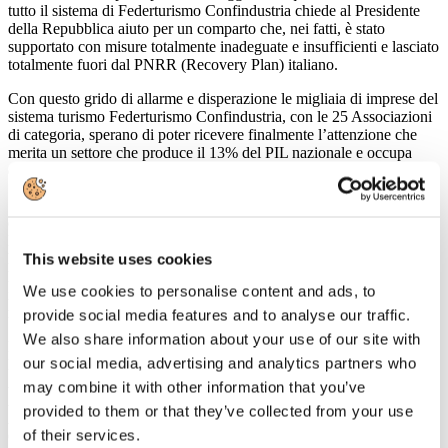
tutto il sistema di Federturismo Confindustria chiede al Presidente
della Repubblica aiuto per un comparto che, nei fatti, è stato
supportato con misure totalmente inadeguate e insufficienti e lasciato
totalmente fuori dal PNRR (Recovery Plan) italiano.
Con questo grido di allarme e disperazione le migliaia di imprese del
sistema turismo Federturismo Confindustria, con le 25 Associazioni
di categoria, sperano di poter ricevere finalmente l’attenzione che
merita un settore che produce il 13% del PIL nazionale e occupa
quasi 4 milioni di persone.
Si tratta della prima industria del Paese, di un attivatore straordinario
di filiere di ogni tipo e natura. Se non va il turismo soffre tutta
l’economia nazionale. Germania e Francia, per fare due esempi,
hanno stanziato rispettivamente 35 e 15 miliardi per il turismo nei
This website uses cookies
loro PNRR, l’Italia 3 miliardi insieme alla cultura. Una disparità
We use cookies to personalise content and ads, to
incomprensibile che ci condanna all’irrilevanza nei prossimi anni e
mette a rischio la vita di migliaia di imprese e posti di lavoro.
provide social media features and to analyse our traffic.
We also share information about your use of our site with
L’appello è stato firmato da:
our social media, advertising and analytics partners who
FEDERTURISMO, AICC, AIDIT, ANAV, ANEF, ASSITAI,
ASSOBALNEARI, ASSOINTRATTENIMENTO,
may combine it with other information that you’ve
ASSOCIAZIONE ITALIANA CONFINDUSTRIA ALBERGHI,
provided to them or that they’ve collected from your use
ASSOMARINAS, ASTOI, ATRI ITALIA, CSAIN,
of their services.
CONFINDUSTRIA NAUTICA, FEDERCATERING,