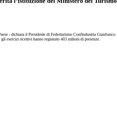
erita l’istituzione del Ministero del Turismo
aese - dichiara il Presidente di Federturismo Confindustria Gianfranco Ba
 gli esercizi ricettivi hanno registrato 403 milioni di presenze.