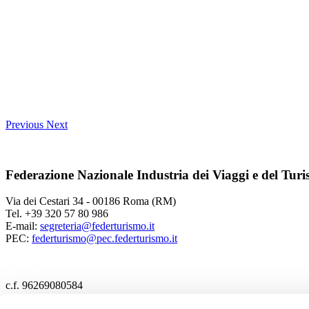
Previous
Next
Federazione Nazionale Industria dei Viaggi e del Tur
Via dei Cestari 34 - 00186 Roma (RM)
Tel. +39 320 57 80 986
E-mail:
segreteria@federturismo.it
PEC:
federturismo@pec.federturismo.it
c.f. 96269080584
2017 Federturismo