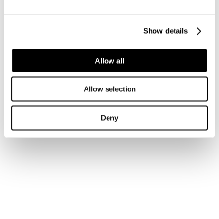
Accedi
Show details
Hai dimenticato la tua password?
Hai dimenticato il tuo nome utente?
Sei qui:
Allow all
Home
Login
Allow selection
Iscriviti alla newsletter
Risparmia con le nostre convenzioni
Associati
Deny