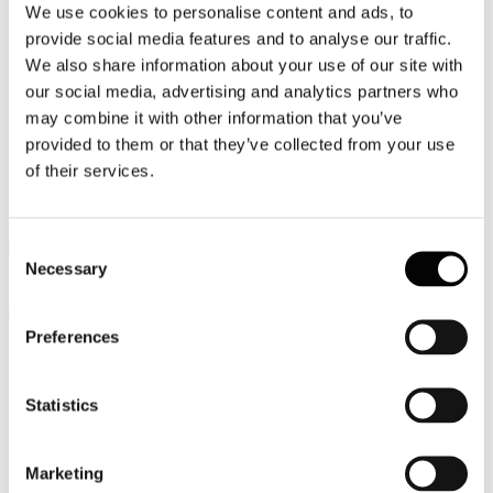
We use cookies to personalise content and ads, to
Video
provide social media features and to analyse our traffic.
We also share information about your use of our site with
Articoli e Interviste
our social media, advertising and analytics partners who
Contatti
may combine it with other information that you’ve
provided to them or that they’ve collected from your use
Tel. +39 320 57 80 986
of their services.
Email segreteria@federturismo.it
Come aderire
Login
Consent
Necessary
Selection
Cerca...
Preferences
Nome utente
*
Statistics
Password
*
Marketing
Ricordami