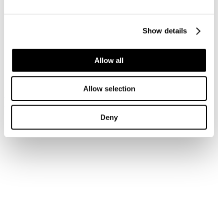
Accedi
Show details
Hai dimenticato la tua password?
Hai dimenticato il tuo nome utente?
Sei qui:
Allow all
Home
Login
Allow selection
Iscriviti alla newsletter
Risparmia con le nostre convenzioni
Associati
Deny