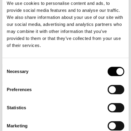
We use cookies to personalise content and ads, to
Video
provide social media features and to analyse our traffic.
We also share information about your use of our site with
Articoli e Interviste
our social media, advertising and analytics partners who
Contatti
may combine it with other information that you’ve
provided to them or that they’ve collected from your use
Tel. +39 320 57 80 986
of their services.
Email segreteria@federturismo.it
Come aderire
Login
Consent
Necessary
Selection
Cerca...
Preferences
Nome utente
*
Statistics
Password
*
Marketing
Ricordami