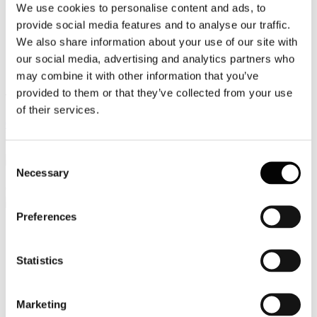
We use cookies to personalise content and ads, to
Video
provide social media features and to analyse our traffic.
We also share information about your use of our site with
Articoli e Interviste
our social media, advertising and analytics partners who
Contatti
may combine it with other information that you’ve
provided to them or that they’ve collected from your use
Tel. +39 320 57 80 986
of their services.
Email segreteria@federturismo.it
Come aderire
Login
Consent
Necessary
Selection
Cerca...
Preferences
Nome utente
*
Statistics
Password
*
Marketing
Ricordami