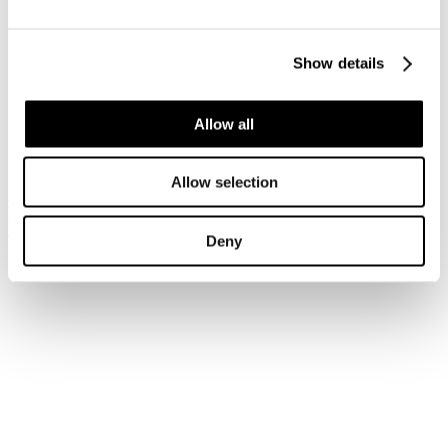
Accedi
Show details
Hai dimenticato la tua password?
Hai dimenticato il tuo nome utente?
Sei qui:
Allow all
Home
Login
Allow selection
Iscriviti alla newsletter
Risparmia con le nostre convenzioni
Associati
Deny