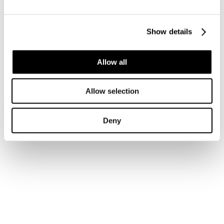
Accedi
Show details
Hai dimenticato la tua password?
Hai dimenticato il tuo nome utente?
Sei qui:
Allow all
Home
Login
Allow selection
Iscriviti alla newsletter
Risparmia con le nostre convenzioni
Associati
Deny