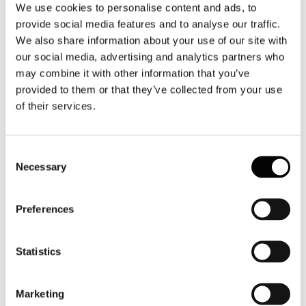
We use cookies to personalise content and ads, to
Video
provide social media features and to analyse our traffic.
We also share information about your use of our site with
Articoli e Interviste
our social media, advertising and analytics partners who
Contatti
may combine it with other information that you’ve
provided to them or that they’ve collected from your use
Tel. +39 320 57 80 986
of their services.
Email segreteria@federturismo.it
Come aderire
Login
Consent
Necessary
Selection
Cerca...
Preferences
Nome utente
*
Statistics
Password
*
Marketing
Ricordami