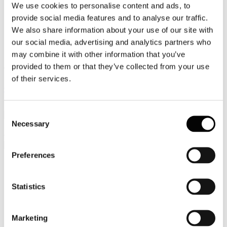
We use cookies to personalise content and ads, to
Video
provide social media features and to analyse our traffic.
We also share information about your use of our site with
Articoli e Interviste
our social media, advertising and analytics partners who
Contatti
may combine it with other information that you’ve
provided to them or that they’ve collected from your use
Tel. +39 320 57 80 986
of their services.
Email segreteria@federturismo.it
Come aderire
Login
Consent
Necessary
Selection
Cerca...
Preferences
Nome utente
*
Statistics
Password
*
Marketing
Ricordami