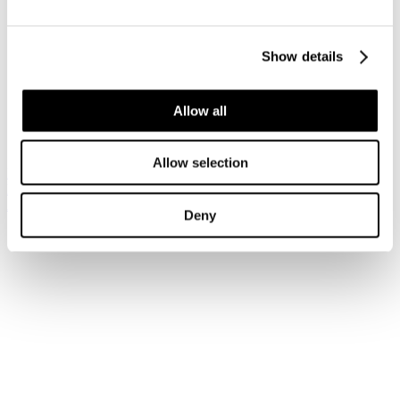
Accedi
Show details
Hai dimenticato la tua password?
Hai dimenticato il tuo nome utente?
Sei qui:
Allow all
Home
Login
Allow selection
Iscriviti alla newsletter
Risparmia con le nostre convenzioni
Associati
Deny